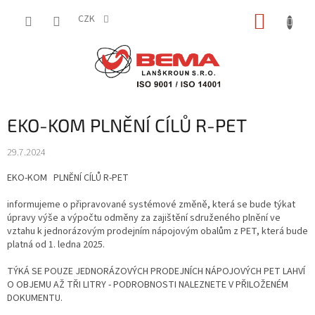
Přejít
NÁKUP
na
CZK
obsah
KOŠÍK
EKO-KOM PLNĚNÍ CÍLŮ R-PET
29.7.2024
EKO-KOM PLNĚNÍ CÍLŮ R-PET
informujeme o připravované systémové změně, která se bude týkat
úpravy výše a výpočtu odměny za zajištění sdruženého plnění ve
vztahu k jednorázovým prodejním nápojovým obalům z PET, která bude
platná od 1. ledna 2025.
TÝKÁ SE POUZE JEDNORÁZOVÝCH PRODEJNÍCH NÁPOJOVÝCH PET LAHVÍ
O OBJEMU AŽ TŘI LITRY - PODROBNOSTI NALEZNETE V PŘILOŽENÉM
DOKUMENTU.