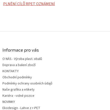
PLNĚNÍ CÍLŮ RPET OZNÁMENÍ
Z
á
p
a
Informace pro vás
t
O NÁS - Výroba plast. obalů
í
Doprava a balení zboží
KONTAKTY
Obchodní podmínky
Podmínky ochrany osobních údajů
Naše grafika a etikety
Kariéra - volné pozice
NOVINKY
Ekodesign - Lahve z r-PET