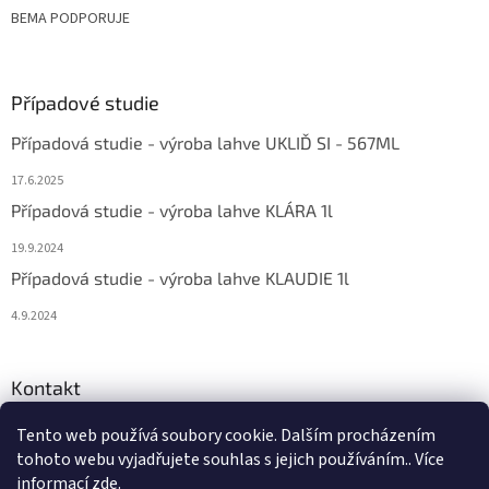
BEMA PODPORUJE
Případové studie
Případová studie - výroba lahve UKLIĎ SI - 567ML
17.6.2025
Případová studie - výroba lahve KLÁRA 1l
19.9.2024
Případová studie - výroba lahve KLAUDIE 1l
4.9.2024
Kontakt
eshop
@
bema-la.cz
Tento web používá soubory cookie. Dalším procházením
tohoto webu vyjadřujete souhlas s jejich používáním.. Více
+420 733 762 684
informací
zde
.