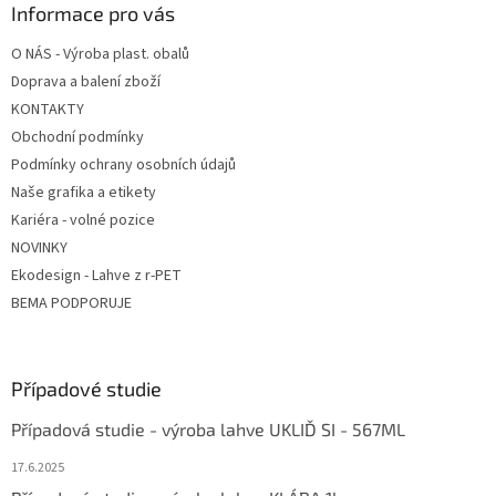
a
Informace pro vás
t
O NÁS - Výroba plast. obalů
í
Doprava a balení zboží
KONTAKTY
Obchodní podmínky
Podmínky ochrany osobních údajů
Naše grafika a etikety
Kariéra - volné pozice
NOVINKY
Ekodesign - Lahve z r-PET
BEMA PODPORUJE
Případové studie
Případová studie - výroba lahve UKLIĎ SI - 567ML
17.6.2025