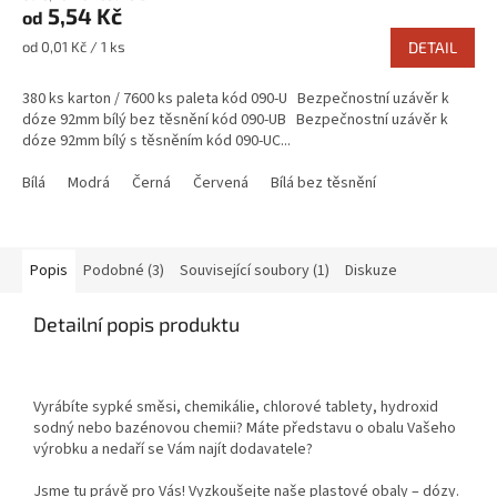
5,54 Kč
od
Měrná
od 0,01 Kč / 1 ks
DETAIL
cena:
380 ks karton / 7600 ks paleta kód 090-U Bezpečnostní uzávěr k
dóze 92mm bílý bez těsnění kód 090-UB Bezpečnostní uzávěr k
dóze 92mm bílý s těsněním kód 090-UC...
Bílá
Modrá
Černá
Červená
Bílá bez těsnění
Popis
Podobné (3)
Související soubory (1)
Diskuze
Detailní popis produktu
Vyrábíte sypké směsi, chemikálie, chlorové tablety, hydroxid
sodný nebo bazénovou chemii? Máte představu o obalu Vašeho
výrobku a nedaří se Vám najít dodavatele?
Jsme tu právě pro Vás! Vyzkoušejte naše plastové obaly – dózy.