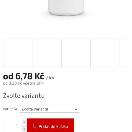
od
6,78 Kč
/ ks
od
8,20 Kč
včetně DPH
Měrná
Zvolte variantu
cena:
Varianta
Přidat do košíku