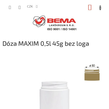
Přejít
NÁKUP
na
CZK
obsah
KOŠÍK
Dóza MAXIM 0,5l 45g bez loga