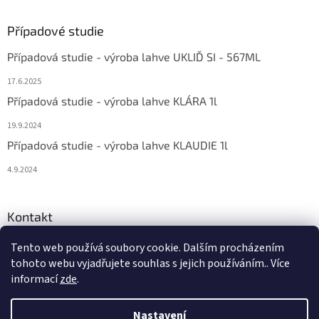
Případové studie
Případová studie - výroba lahve UKLIĎ SI - 567ML
17.6.2025
Případová studie - výroba lahve KLÁRA 1l
19.9.2024
Případová studie - výroba lahve KLAUDIE 1l
4.9.2024
Kontakt
eshop
@
bema-la.cz
Tento web používá soubory cookie. Dalším procházením
tohoto webu vyjadřujete souhlas s jejich používáním.. Více
+420 733 762 684
informací
zde
.
Nastavení