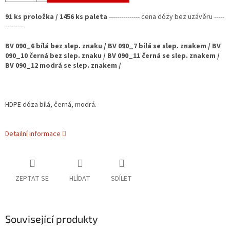
91 ks proložka / 1456 ks paleta
---------------
cena dózy bez uzávěru -----
---------
BV 090_6 bílá bez slep. znaku / BV 090_7 bílá se slep. znakem / BV
090_10 černá bez slep. znaku / BV 090_11 černá se slep. znakem /
BV 090_12 modrá se slep. znakem /
HDPE dóza bílá, černá, modrá.
Detailní informace
ZEPTAT SE
HLÍDAT
SDÍLET
Související produkty