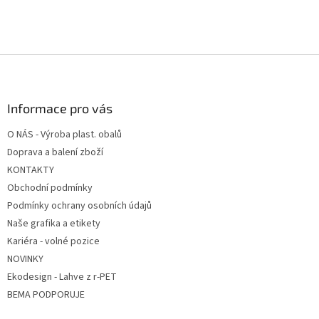
Z
á
p
a
Informace pro vás
t
O NÁS - Výroba plast. obalů
í
Doprava a balení zboží
KONTAKTY
Obchodní podmínky
Podmínky ochrany osobních údajů
Naše grafika a etikety
Kariéra - volné pozice
NOVINKY
Ekodesign - Lahve z r-PET
BEMA PODPORUJE