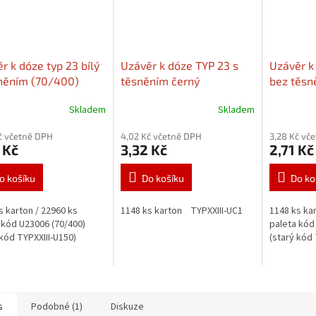
r k dóze typ 23 bílý
Uzávěr k dóze TYP 23 s
Uzávěr k
něním (70/400)
těsněním černý
bez těsn
(G70/400)
Dózy k
Skladem
Skladem
uzávěru v sekci
"Související zboží"
č včetně DPH
4,02 Kč včetně DPH
3,28 Kč vč
 Kč
3,32 Kč
2,71 Kč
o košíku
Do košíku
Do ko
s karton / 22960 ks
1148 ks karton TYPXXIII-UC1
1148 ks kar
 kód U23006 (70/400)
paleta kód
 kód TYPXXIII-U150)
(starý kód
s
Podobné (1)
Diskuze