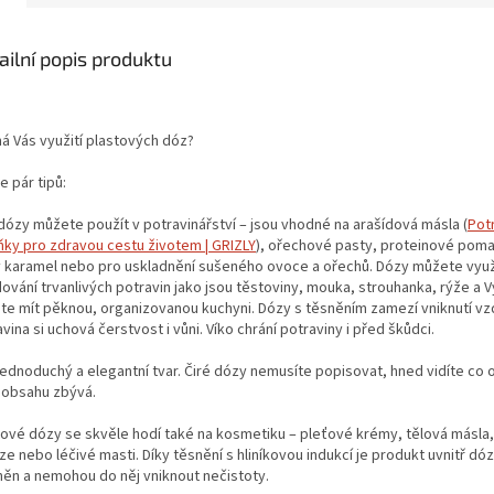
ailní popis produktu
má Vás využití plastových dóz?
e pár tipů:
dózy můžete použít v potravinářství – jsou vhodné na arašídová másla (
Pot
ňky pro zdravou cestu životem | GRIZLY
), ořechové pasty, proteinové pom
ý karamel nebo pro uskladnění sušeného ovoce a ořechů. Dózy můžete využí
ování trvanlivých potravin jako jsou těstoviny, mouka, strouhanka, rýže a V
te mít pěknou, organizovanou kuchyni. Dózy s těsněním zamezí vniknutí vz
vina si uchová čerstvost i vůni. Víko chrání potraviny i před škůdci.
jednoduchý a elegantní tvar. Čiré dózy nemusíte popisovat, hned vidíte co 
k obsahu zbývá.
tové dózy se skvěle hodí také na kosmetiku – pleťové krémy, tělová másla,
e nebo léčivé masti. Díky těsnění s hliníkovou indukcí je produkt uvnitř d
něn a nemohou do něj vniknout nečistoty.