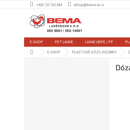
Přejít
+420 733 762 684
eshop@bema-la.cz
na
obsah
E-SHOP
PET LAHVE
LAHVE HDPE / PP
PL
Domů
E-SHOP
PLASTOVÉ DÓZY, KELÍMKY
P
Dóz
o
s
t
r
a
n
n
í
p
a