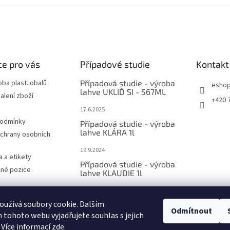
e pro vás
Případové studie
Kontakt
oba plast. obalů
Případová studie - výroba
esho
lahve UKLIĎ SI - 567ML
alení zboží
+420 
17.6.2025
podmínky
Případová studie - výroba
lahve KLÁRA 1l
chrany osobních
19.9.2024
a a etikety
Případová studie - výroba
olné pozice
lahve KLAUDIE 1l
4.9.2024
 Lahve z r-PET
užívá soubory cookie. Dalším
PORUJE
Odmítnout
tohoto webu vyjadřujete souhlas s jejich
 Více informací
zde
.