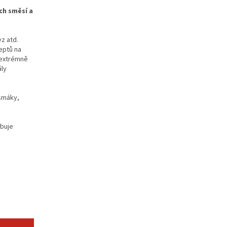
ch směsí a
z atd.
eptů na
y extrémně
ály
osmáky,
ybuje