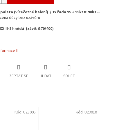
s paleta (vícečetné balení) / 1x řada 95 + 95ks=190ks
--
cena dózy bez uzávěru --------------
XIII-8 hnědá
(závit G70/400)
informace
ZEPTAT SE
HLÍDAT
SDÍLET
Kód:
U23005
Kód:
U23010