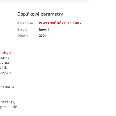
Doplňkové parametry
Kategorie
:
PLASTOVÉ DÓZY, KELÍMKY
Barva
:
hnědá
Objem
:
200ml
raviny a
azánky,
t i na
y tak
duchu a
obsahují a
 peelingy,
ózy dokonale