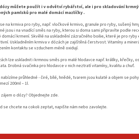
dózy můžete použít i v odvětví rybářství, ale i pro skladování krmný
ných pamlsků pro malé domácí mazlíčky .
 se na krmiva pro ryby, např. vločkové krmivo, granule pro ryby, sušený hmy
né jsou i na vnadící směs na ryby,
kterou si doma sami připravíte podle rec
é domácí krmení.
Skvělé na uskladnění zázračného boilie, které je pro ryb
tivní.
Uskladněním krmiva v dózách je zajištěná čerstvost. Vitamíny a miner
ením kontaktu se vzduchem méně oxidují.
zách lze uskladnit i krmnou směs pro malé hlodavce např. králíky, křečky, 
ata.
Drobná svačinka pro hlodavce v nich neztratí vitamíny, kvalitu a chuť.
 nabízíme průhledné - čiré, bílé, hnědé, tvarem jsou kulaté a objem se poh
mezí 200ml – 1l.
 zájem o dózy?
Objednejte zde.
d se chcete na cokoli zeptat, napište nám nebo zavolejte.