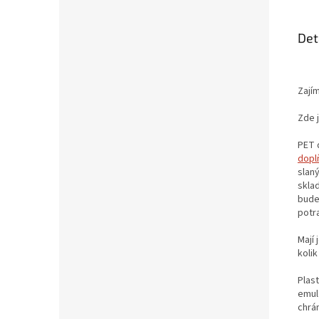
Det
Zají
Zde j
PET 
dopl
slan
sklad
bude
potra
Mají 
koli
Plas
emulz
chrá