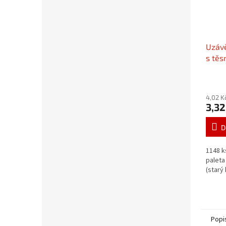
Uzávě
s těs
4,02 K
3,32
D
1148 k
paleta
(starý
Popi