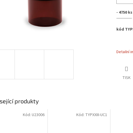
- 4750 k
-------------
kód TYPX
Detailní 
TISK
sející produkty
Kód:
U23006
Kód:
TYPXXIII-UC1