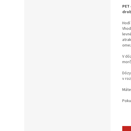
PET 
drob
Hodí
Vhod
levn
atrak
omez
V dó
morč
Dózy
v roz
Máte
Poku