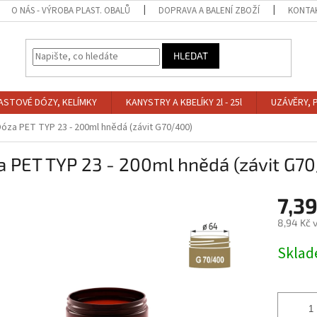
O NÁS - VÝROBA PLAST. OBALŮ
DOPRAVA A BALENÍ ZBOŽÍ
KONTA
HLEDAT
ASTOVÉ DÓZY, KELÍMKY
KANYSTRY A KBELÍKY 2l - 25l
UZÁVĚRY, 
Dóza PET TYP 23 - 200ml hnědá (závit G70/400)
a PET TYP 23 - 200ml hnědá (závit G7
7,3
8,94 Kč 
Měrná
Skla
cena: