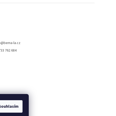
p
@
bema-la.cz
733 762 684
Souhlasím