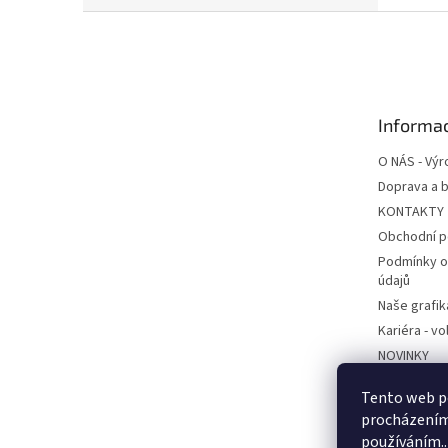
Z
á
p
a
t
Informac
í
O NÁS - Výr
Doprava a b
KONTAKTY
Obchodní 
Podmínky o
údajů
Naše grafik
Kariéra - v
NOVINKY
Ekodesign -
Tento web po
BEMA POD
procházením 
používáním..