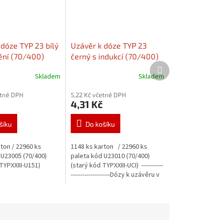
 dóze TYP 23 bílý
Uzávěr k dóze TYP 23
ění (70/400)
černý s indukcí (70/400)
Další
produkt
Skladem
Skladem
etně DPH
5,22 Kč včetně DPH
4,31 Kč
šíku
Do košíku
ton / 22960 ks
1148 ks karton / 22960 ks
 U23005 (70/400)
paleta kód U23010 (70/400)
 TYPXXIII-U151)
(starý kód TYPXXIII-UCI) -----------
--------------------Dózy k uzávěru v
sekci "Související...