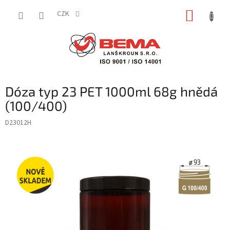
Přejít
NÁKUP
na
CZK
obsah
KOŠÍK
Dóza typ 23 PET 1000ml 68g hnědá
(100/400)
D23012H