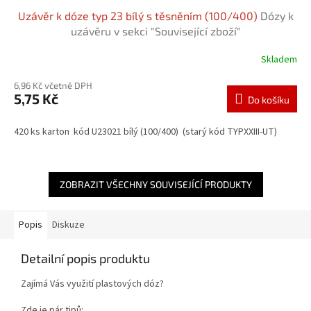
Uzávěr k dóze typ 23 bílý s těsněním (100/400)
Dózy k
uzávěru v sekci "Související zboží"
Skladem
6,96 Kč včetně DPH
5,75 Kč
Do košíku
420 ks karton kód U23021 bílý (100/400) (starý kód TYPXXIII-UT)
ZOBRAZIT VŠECHNY SOUVISEJÍCÍ PRODUKTY
Popis
Diskuze
Detailní popis produktu
Zajímá Vás využití plastových dóz?
Zde je pár tipů: