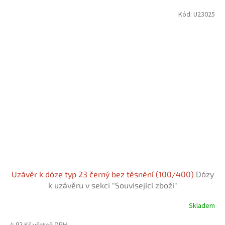
Kód:
U23025
Uzávěr k dóze typ 23 černý bez těsnění (100/400)
Dózy
k uzávěru v sekci "Související zboží"
Skladem
4,92 Kč včetně DPH