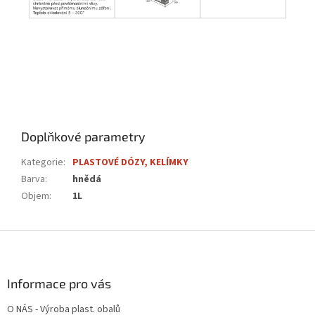
Doplňkové parametry
Kategorie
:
PLASTOVÉ DÓZY, KELÍMKY
Barva
:
hnědá
Objem
:
1L
Z
á
p
a
Informace pro vás
t
O NÁS - Výroba plast. obalů
í