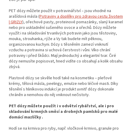
PET dózy můžete použít v potravinářství – jsou vhodné na
arašídová másla (
Potraviny a doplňky pro zdravou cestu životem
| GRIZLY
), ořechové pasty, proteinové pomazánky, slaný karamel
nebo pro uskladnění sušeného ovoce a ořechů. Dózy můžete
využít i na skladování trvanlivých potravin jako jsou těstoviny,
mouka, strouhanka, rýže a Vy tak budete mít pěknou,
organizovanou kuchyni. Dózy s těsněním zamezí vniknutí
vzduchu a potravina si uchová čerstvost i vůni. Víko chrání
potraviny i před škůdci. Mají jednoduchý a elegantní tvar. Čiré
dózy nemusíte popisovat, hned vidíte co obsahují a kolik obsahu
zbývá.
Plastové dózy se skvěle hodí také na kosmetiku – pleťové
krémy, tělová másla, peelingy, emulze nebo léčivé masti. Díky
těsnění s hliníkovou indukcí je produkt uvnitř dózy dokonale
chráněn a nemohou do něj vniknout nečistoty.
PET dózy můžete použít i v odvětví rybářství, ale i pro
skladování krmných směsí a drobných pamlsků pro malé
domácí mazlíčky .
Hodí se na krmiva pro ryby, např. vločkové krmivo, granule pro