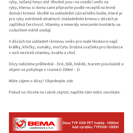
ryby, sušený hmyz atd. Vhodné jsou i na vnadící směs na
ryby,
kterou si doma sami připravíte podle receptů na levné
domácí krmení.
Skvělé na uskladnění zázračného boilie, které je
pro ryby extrémně atraktivní.
Uskladněním krmiva v dózách je
zajištěná čerstvost. Vitamíny a minerály omezením kontaktu se
vzduchem méně oxidují.
V dózách lze uskladnit i krmnou směs pro malé hlodavce např.
králíky, křečky, osmáky, morčata.
Drobná svačinka pro hlodavce
v nich neztratí vitamíny, kvalitu a chuť.
Dózy nabízíme průhledné - čiré, bílé, hnědé, tvarem jsou kulaté a
objem se pohybuje v rozmezí 200ml – 1l.
Máte zájem o dózy?
Objednejte zde.
Pokud se chcete na cokoli zeptat, napište nám nebo zavolejte.