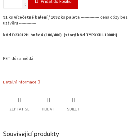
Přidat do košíku
91 ks vícečetné balení / 1092 ks paleta
---------------
cena dózy bez
uzávěru --------------
kód D23012H hnědá (100/400) (starý kód TYPXXIII-1000H)
PET dóza hnědá
Detailní informace
ZEPTAT SE
HLÍDAT
SDÍLET
Související produkty