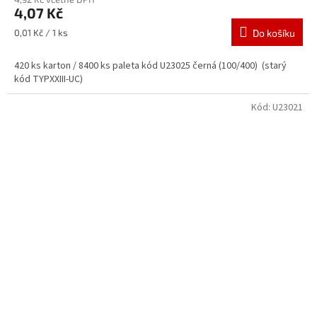
4,07 Kč
Měrná
0,01 Kč / 1 ks
Do košíku
cena:
420 ks karton / 8400 ks paleta kód U23025 černá (100/400) (starý
kód TYPXXIII-UC)
Kód:
U23021