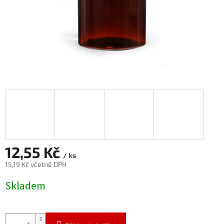
12,55 Kč
/ ks
15,19 Kč včetně DPH
Měrná
Skladem
cena: