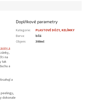
Doplňkové parametry
Kategorie
:
PLASTOVÉ DÓZY, KELÍMKY
Barva
:
bílá
Objem
:
300ml
raviny a
azánky,
t i na
y tak
duchu a
obsahují a
 peelingy,
ózy dokonale