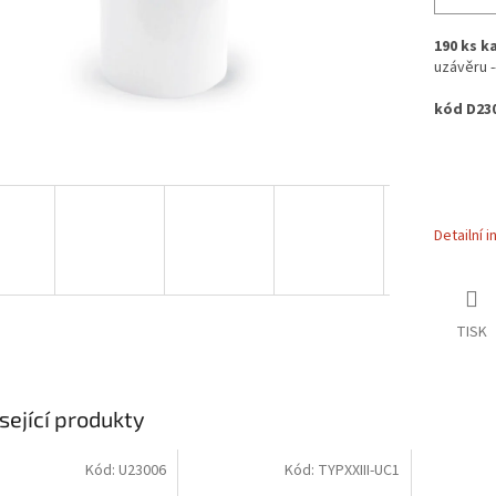
190 ks k
uzávěru ---
kód D230
Detailní 
TISK
sející produkty
Kód:
U23006
Kód:
TYPXXIII-UC1