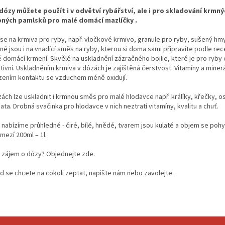
dózy můžete použít i v odvětví rybářství, ale i pro skladování krmný
ných pamlsků pro malé domácí mazlíčky .
 se na krmiva pro ryby, např. vločkové krmivo, granule pro ryby, sušený hmy
né jsou i na vnadící směs na ryby,
kterou si doma sami připravíte podle rec
é domácí krmení.
Skvělé na uskladnění zázračného boilie, které je pro ryb
tivní.
Uskladněním krmiva v dózách je zajištěná čerstvost. Vitamíny a miner
ením kontaktu se vzduchem méně oxidují.
zách lze uskladnit i krmnou směs pro malé hlodavce např. králíky, křečky, 
ata.
Drobná svačinka pro hlodavce v nich neztratí vitamíny, kvalitu a chuť.
 nabízíme průhledné - čiré, bílé, hnědé, tvarem jsou kulaté a objem se poh
mezí 200ml – 1l.
 zájem o dózy?
Objednejte zde.
d se chcete na cokoli zeptat, napište nám nebo zavolejte.