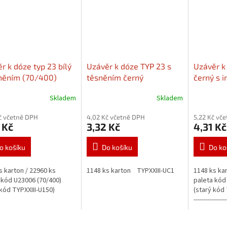
r k dóze typ 23 bílý
Uzávěr k dóze TYP 23 s
Uzávěr k
něním (70/400)
těsněním černý
černý s 
(G70/400)
Dózy k
Skladem
Skladem
uzávěru v sekci
"Související zboží"
č včetně DPH
4,02 Kč včetně DPH
5,22 Kč vč
 Kč
3,32 Kč
4,31 Kč
o košíku
Do košíku
Do ko
s karton / 22960 ks
1148 ks karton TYPXXIII-UC1
1148 ks ka
 kód U23006 (70/400)
paleta kód
 kód TYPXXIII-U150)
(starý kód T
-------------
sekci "Souvi