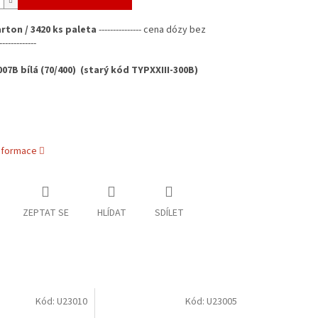
arton / 3420 ks paleta
---------------
cena dózy bez
-----------
07B bílá (70/400) (starý kód TYPXXIII-300B)
informace
ZEPTAT SE
HLÍDAT
SDÍLET
Kód:
U23010
Kód:
U23005