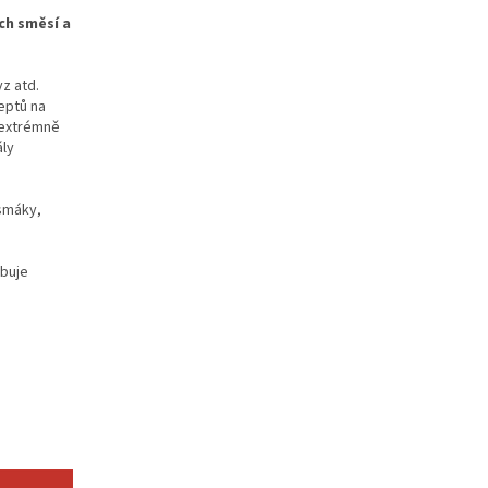
ch směsí a
z atd.
eptů na
y extrémně
ály
osmáky,
ybuje