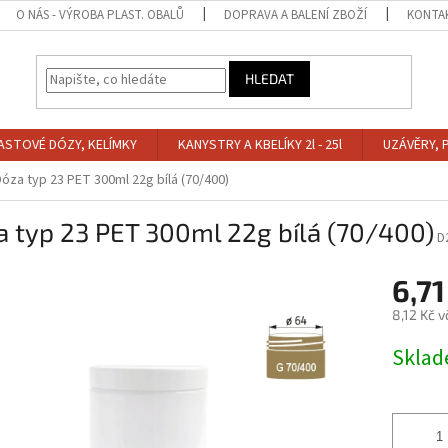
O NÁS - VÝROBA PLAST. OBALŮ
DOPRAVA A BALENÍ ZBOŽÍ
KONTA
HLEDAT
ASTOVÉ DÓZY, KELÍMKY
KANYSTRY A KBELÍKY 2l - 25l
UZÁVĚRY, 
Dóza typ 23 PET 300ml 22g bílá (70/400)
 typ 23 PET 300ml 22g bílá (70/400)
D
6,71
8,12 Kč 
Měrná
Skla
cena: