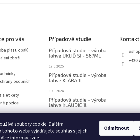
e pro vás
Případové studie
Kontakt
oba plast. obalů
Případová studie - výroba
esho
lahve UKLIĎ SI - 567ML
alení zboží
+420 
17.6.2025
podmínky
Případová studie - výroba
lahve KLÁRA 1l
chrany osobních
19.9.2024
a a etikety
Případová studie - výroba
olné pozice
lahve KLAUDIE 1l
4.9.2024
 Lahve z r-PET
užívá soubory cookie. Dalším
PORUJE
Odmítnout
tohoto webu vyjadřujete souhlas s jejich
 Více informací
zde
.