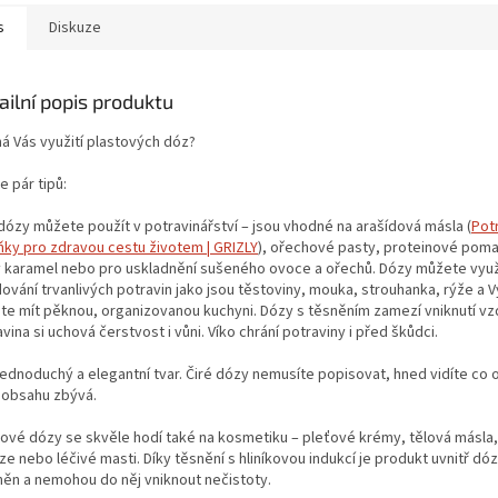
s
Diskuze
ailní popis produktu
má Vás využití plastových dóz?
e pár tipů:
dózy můžete použít v potravinářství – jsou vhodné na arašídová másla (
Pot
ňky pro zdravou cestu životem | GRIZLY
), ořechové pasty, proteinové pom
ý karamel nebo pro uskladnění sušeného ovoce a ořechů. Dózy můžete využí
ování trvanlivých potravin jako jsou těstoviny, mouka, strouhanka, rýže a V
te mít pěknou, organizovanou kuchyni. Dózy s těsněním zamezí vniknutí vz
vina si uchová čerstvost i vůni. Víko chrání potraviny i před škůdci.
jednoduchý a elegantní tvar. Čiré dózy nemusíte popisovat, hned vidíte co 
k obsahu zbývá.
tové dózy se skvěle hodí také na kosmetiku – pleťové krémy, tělová másla,
e nebo léčivé masti. Díky těsnění s hliníkovou indukcí je produkt uvnitř d
něn a nemohou do něj vniknout nečistoty.