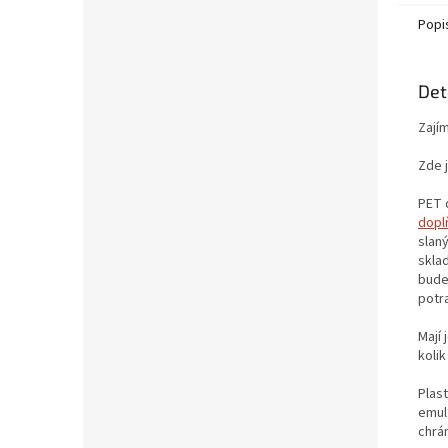
Popi
Det
Zají
Zde j
PET 
dopl
slan
sklad
bude
potra
Mají 
koli
Plas
emulz
chrá