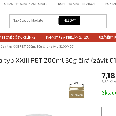
O NÁS - VÝROBA PLAST. OBALŮ
DOPRAVA A BALENÍ ZBOŽÍ
KONTA
HLEDAT
ASTOVÉ DÓZY, KELÍMKY
KANYSTRY A KBELÍKY 2l - 25l
UZÁVĚRY, 
óza typ XXIII PET 200ml 30g čirá (závit G100/400)
 typ XXIII PET 200ml 30g čirá (závit 
7,18
8,69 Kč 
Měrná
Skla
cena: