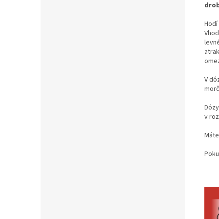
drob
Hodí
Vhod
levn
atrak
omez
V dó
morč
Dózy
v roz
Máte
Poku