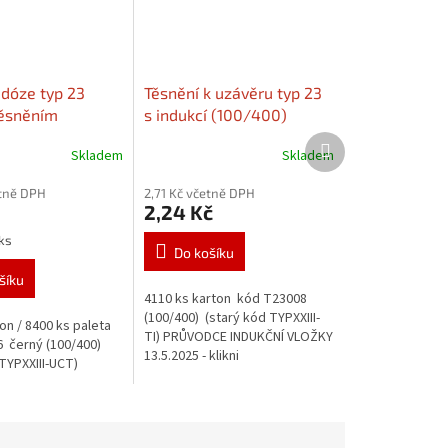
 dóze typ 23
Těsnění k uzávěru typ 23
těsněním
s indukcí (100/400)
0)
Dózy k
Další
Skladem
Skladem
v sekci
produkt
ící zboží"
etně DPH
2,71 Kč včetně DPH
2,24 Kč
 ks
Do košíku
šíku
4110 ks karton kód T23008
(100/400) (starý kód TYPXXIII-
on / 8400 ks paleta
TI) PRŮVODCE INDUKČNÍ VLOŽKY
 černý (100/400)
13.5.2025 - klikni
 TYPXXIII-UCT)
zde a prostuduj