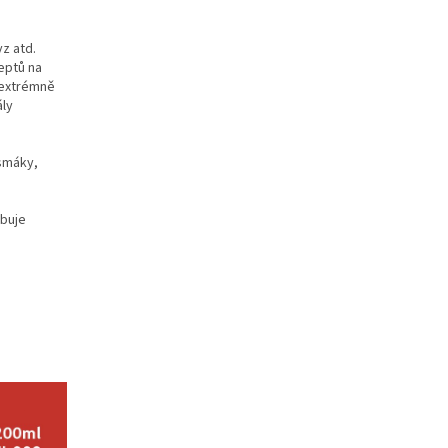
z atd.
eptů na
y extrémně
ály
osmáky,
ybuje