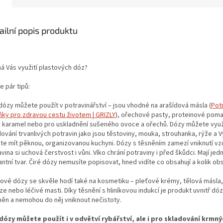
ailní popis produktu
má Vás využití plastových dóz?
e pár tipů:
dózy můžete použít v potravinářství – jsou vhodné na arašídová másla (
Pot
ňky pro zdravou cestu životem | GRIZLY
), ořechové pasty, proteinové pom
ý karamel nebo pro uskladnění sušeného ovoce a ořechů. Dózy můžete využí
ování trvanlivých potravin jako jsou těstoviny, mouka, strouhanka, rýže a V
te mít pěknou, organizovanou kuchyni. Dózy s těsněním zamezí vniknutí vz
vina si uchová čerstvost i vůni. Víko chrání potraviny i před škůdci. Mají je
ntní tvar. Čiré dózy nemusíte popisovat, hned vidíte co obsahují a kolik ob
tové dózy se skvěle hodí také na kosmetiku – pleťové krémy, tělová másla,
e nebo léčivé masti. Díky těsnění s hliníkovou indukcí je produkt uvnitř d
něn a nemohou do něj vniknout nečistoty.
dózy můžete použít i v odvětví rybářství, ale i pro skladování krmný