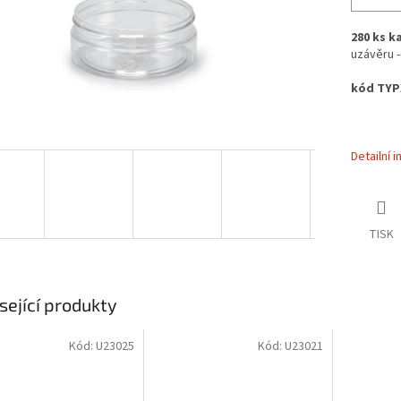
280 ks k
uzávěru ---
kód TYPX
Detailní 
TISK
sející produkty
Kód:
U23025
Kód:
U23021