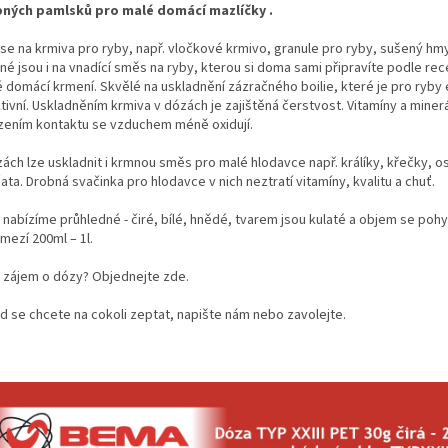
ných pamlsků pro malé domácí mazlíčky .
 se na krmiva pro ryby, např. vločkové krmivo, granule pro ryby, sušený hmy
né jsou i na vnadící směs na ryby,
kterou si doma sami připravíte podle rec
é domácí krmení.
Skvělé na uskladnění zázračného boilie, které je pro ryb
tivní.
Uskladněním krmiva v dózách je zajištěná čerstvost. Vitamíny a miner
ením kontaktu se vzduchem méně oxidují.
zách lze uskladnit i krmnou směs pro malé hlodavce např. králíky, křečky, 
ata.
Drobná svačinka pro hlodavce v nich neztratí vitamíny, kvalitu a chuť.
 nabízíme průhledné - čiré, bílé, hnědé, tvarem jsou kulaté a objem se poh
mezí 200ml – 1l.
 zájem o dózy?
Objednejte zde.
d se chcete na cokoli zeptat, napište nám nebo zavolejte.