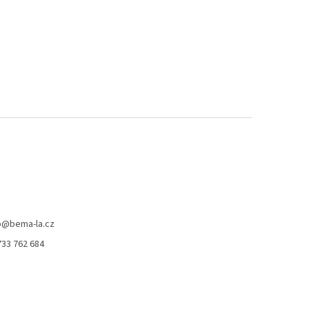
p
@
bema-la.cz
733 762 684