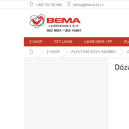
Přejít
+420 733 762 684
eshop@bema-la.cz
na
obsah
E-SHOP
PET LAHVE
LAHVE HDPE / PP
PL
Domů
E-SHOP
PLASTOVÉ DÓZY, KELÍMKY
D
P
Dóza
o
s
t
r
a
n
n
í
p
a