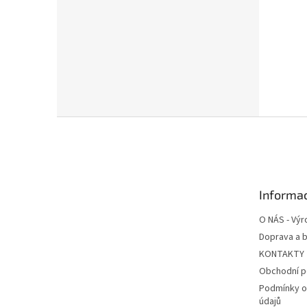
Z
á
p
a
t
Informac
í
O NÁS - Výr
Doprava a b
KONTAKTY
Obchodní 
Podmínky o
údajů