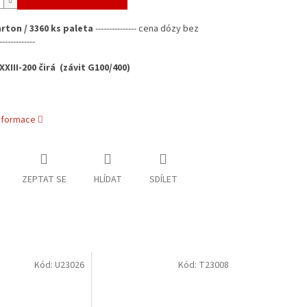
arton / 3360 ks paleta
---------------
cena dózy bez
-----------
XIII-200 čirá
(závit G100/400)
informace
ZEPTAT SE
HLÍDAT
SDÍLET
Kód:
U23026
Kód:
T23008