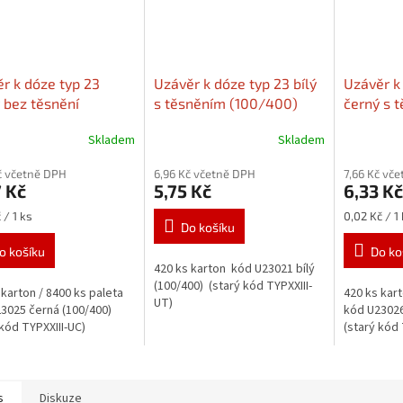
r k dóze typ 23
Uzávěr k dóze typ 23 bílý
Uzávěr k
 bez těsnění
s těsněním (100/400)
černý s 
/400)
Dózy k
Dózy k uzávěru v sekci
(100/40
Skladem
Skladem
ru v sekci
"Související zboží"
uzávěru 
isející zboží"
"Souvisej
č včetně DPH
6,96 Kč včetně DPH
7,66 Kč vč
 Kč
5,75 Kč
6,33 Kč
Měrná
 / 1 ks
0,02 Kč / 1
Do košíku
cena:
o košíku
Do ko
420 ks karton kód U23021 bílý
(100/400) (starý kód TYPXXIII-
 karton / 8400 ks paleta
420 ks kart
UT)
3025 černá (100/400)
kód U23026
 kód TYPXXIII-UC)
(starý kód
s
Diskuze