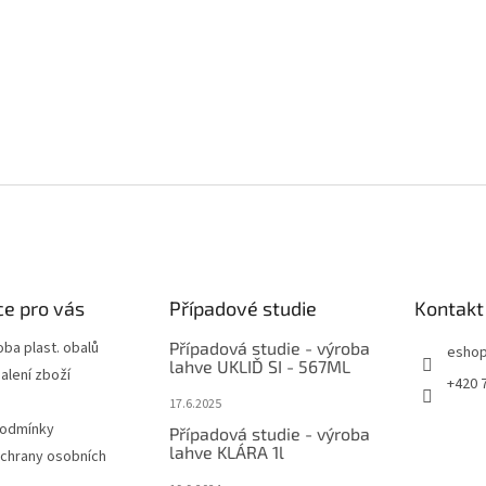
e pro vás
Případové studie
Kontakt
oba plast. obalů
Případová studie - výroba
esho
lahve UKLIĎ SI - 567ML
alení zboží
+420 
17.6.2025
podmínky
Případová studie - výroba
lahve KLÁRA 1l
chrany osobních