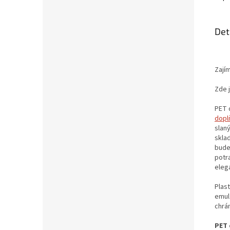
Det
Zají
Zde j
PET 
dopl
slan
sklad
bude
potra
elega
Plas
emulz
chrá
PET 