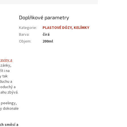
Doplňkové parametry
Kategorie
:
PLASTOVÉ DÓZY, KELÍMKY
Barva
:
čirá
Objem
:
200ml
raviny a
azánky,
t i na
y tak
duchu a
dnoduchý a
sahu zbývá.
 peelingy,
ózy dokonale
ch směsí a