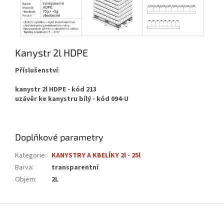
Kanystr 2l HDPE
Příslušenství
:
kanystr 2l HDPE - kód 213
uzávěr ke kanystru bílý - kód 094-U
Doplňkové parametry
Kategorie
:
KANYSTRY A KBELÍKY 2l - 25l
Barva
:
transparentní
Objem
:
2L
Z
á