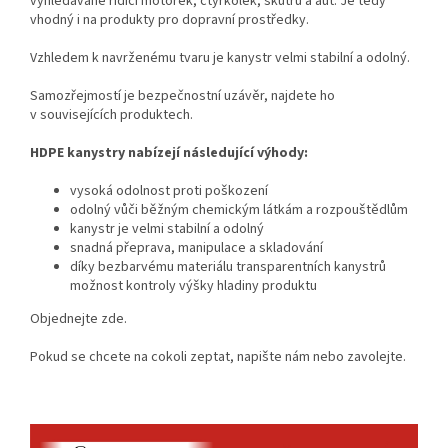
vyhledávané řidiči motorek, čtyřkolek, skůtrů a aut. Je tedy
vhodný i na produkty pro dopravní prostředky.
Vzhledem k navrženému tvaru je kanystr velmi stabilní a odolný.
Samozřejmostí je bezpečnostní uzávěr, najdete ho
v souvisejících produktech.
HDPE kanystry nabízejí následující výhody:
vysoká odolnost proti poškození
odolný vůči běžným chemickým látkám a rozpouštědlům
kanystr je velmi stabilní a odolný
snadná přeprava, manipulace a skladování
díky bezbarvému materiálu transparentních kanystrů
možnost kontroly výšky hladiny produktu
Objednejte zde.
Pokud se chcete na cokoli zeptat, napište nám nebo zavolejte.