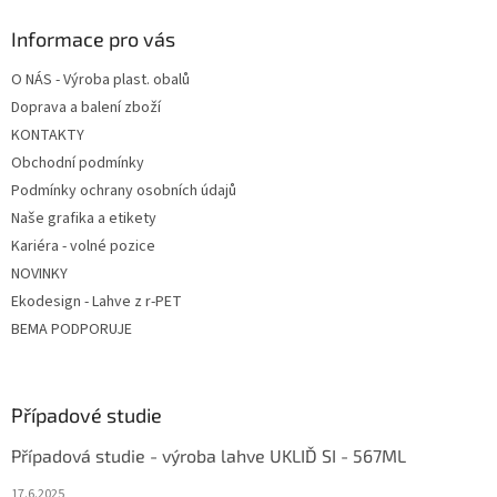
p
a
Informace pro vás
t
O NÁS - Výroba plast. obalů
í
Doprava a balení zboží
KONTAKTY
Obchodní podmínky
Podmínky ochrany osobních údajů
Naše grafika a etikety
Kariéra - volné pozice
NOVINKY
Ekodesign - Lahve z r-PET
BEMA PODPORUJE
Případové studie
Případová studie - výroba lahve UKLIĎ SI - 567ML
17.6.2025