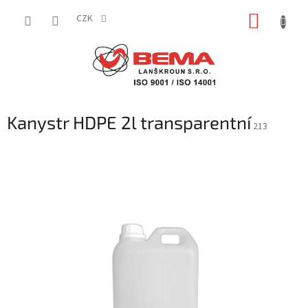
Přejít
NÁKUP
na
CZK
obsah
KOŠÍK
Kanystr HDPE 2l transparentní
213