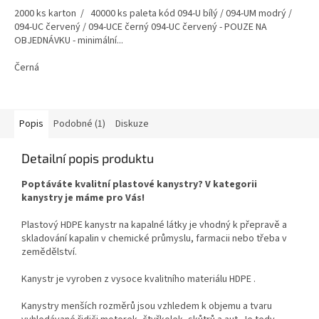
2000 ks karton / 40000 ks paleta kód 094-U bílý / 094-UM modrý /
094-UC červený / 094-UCE černý 094-UC červený - POUZE NA
OBJEDNÁVKU - minimální...
Černá
Popis
Podobné (1)
Diskuze
Detailní popis produktu
Poptáváte kvalitní plastové kanystry? V kategorii
kanystry je máme pro Vás!
Plastový HDPE kanystr na kapalné látky je vhodný k přepravě a
skladování kapalin v chemické průmyslu, farmacii nebo třeba v
zemědělství.
Kanystr je vyroben z vysoce kvalitního materiálu HDPE .
Kanystry menších rozměrů jsou vzhledem k objemu a tvaru