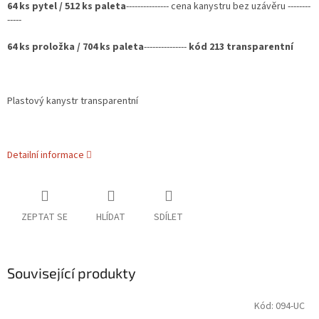
64 ks pytel / 512 ks paleta
--------------- cena kanystru bez uzávěru
--------
-----
64 ks proložka / 704 ks paleta
---------------
kód 213 transparentní
Plastový kanystr transparentní
Detailní informace
ZEPTAT SE
HLÍDAT
SDÍLET
Související produkty
Kód:
094-UC