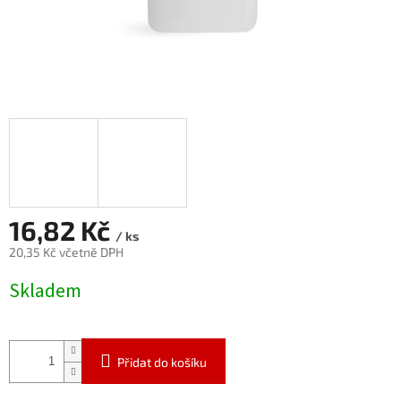
16,82 Kč
/ ks
20,35 Kč včetně DPH
Měrná
Skladem
cena:
Přidat do košíku