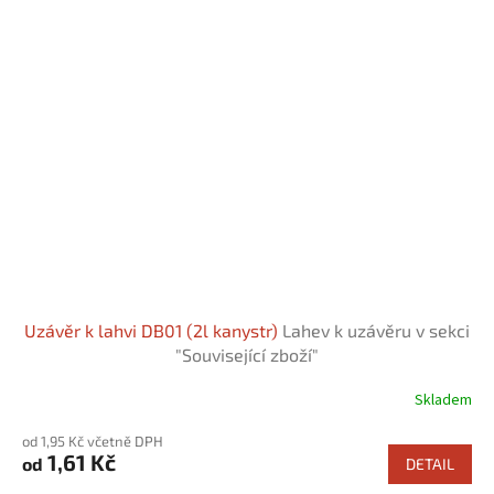
Uzávěr k lahvi DB01 (2l kanystr)
Lahev k uzávěru v sekci
"Související zboží"
Skladem
od 1,95 Kč včetně DPH
1,61 Kč
od
DETAIL