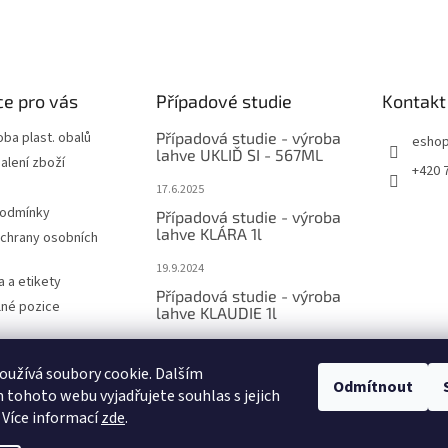
e pro vás
Případové studie
Kontakt
oba plast. obalů
Případová studie - výroba
esho
lahve UKLIĎ SI - 567ML
alení zboží
+420 
17.6.2025
podmínky
Případová studie - výroba
lahve KLÁRA 1l
chrany osobních
19.9.2024
a a etikety
Případová studie - výroba
olné pozice
lahve KLAUDIE 1l
4.9.2024
 Lahve z r-PET
užívá soubory cookie. Dalším
PORUJE
Odmítnout
tohoto webu vyjadřujete souhlas s jejich
 Více informací
zde
.