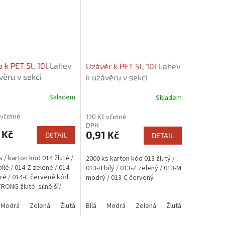
 k PET 5l, 10l
Lahev
Uzávěr k PET 5l, 10l
Lahev
věru v sekci
k uzávěru v sekci
isející zboží"
"Související zboží"
Skladem
Skladem
 včetně
1,10 Kč včetně
DPH
 Kč
0,91 Kč
DETAIL
DETAIL
s / karton kód 014 žluté /
2000 ks karton kód 013 žlutý /
ílé / 014-Z zelené / 014-
013-B bílý / 013-Z zelený / 013-M
é / 014-C červené kód
modrý / 013-C červený
RONG žluté silnější/
TRONG-M modré silnější
Modrá
Zelená
Žlutá
Červená
Bílá
Modrá
Zelená
Žlutá
Červená