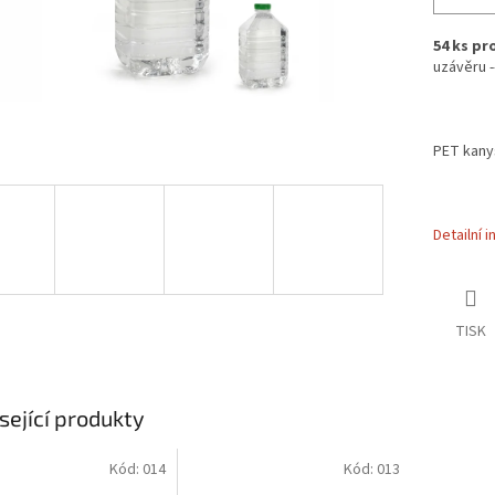
54 ks pr
uzávěru ---
PET kanys
Detailní 
TISK
sející produkty
Kód:
014
Kód:
013