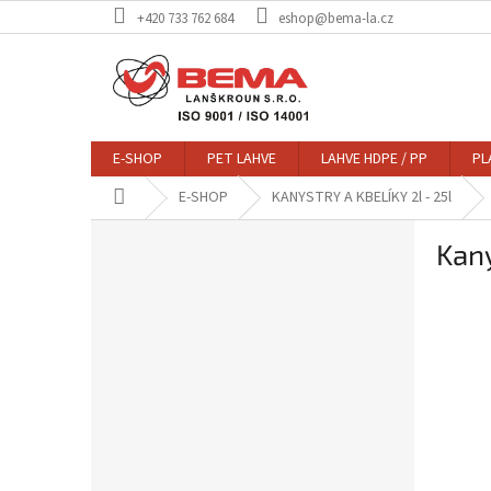
Přejít
+420 733 762 684
eshop@bema-la.cz
na
obsah
E-SHOP
PET LAHVE
LAHVE HDPE / PP
PL
Domů
E-SHOP
KANYSTRY A KBELÍKY 2l - 25l
P
Kany
o
s
t
r
a
n
n
í
p
a