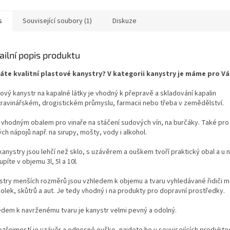
s
Související soubory (1)
Diskuze
ailní popis produktu
áte kvalitní plastové kanystry? V kategorii kanystry je máme pro Vá
tový kanystr na kapalné látky je vhodný k přepravě a skladování kapalin
travinářském, drogistickém průmyslu, farmacii nebo třeba v zemědělství.
 vhodným obalem pro vinaře na stáčení sudových vín, na burčáky. Také pro 
ch nápojů např. na sirupy, mošty, vody i alkohol.
anystry jsou lehčí než sklo, s uzávěrem a ouškem tvoří praktický obal a u n
píte v objemu 3l, 5l a 10l.
stry menších rozměrů jsou vzhledem k objemu a tvaru vyhledávané řidiči m
olek, skůtrů a aut. Je tedy vhodný i na produkty pro dopravní prostředky.
edem k navrženému tvaru je kanystr velmi pevný a odolný.