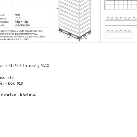
str 3l PET hranatý MAX
ušenství:
ěr - kód 013
é ouško - kód 014