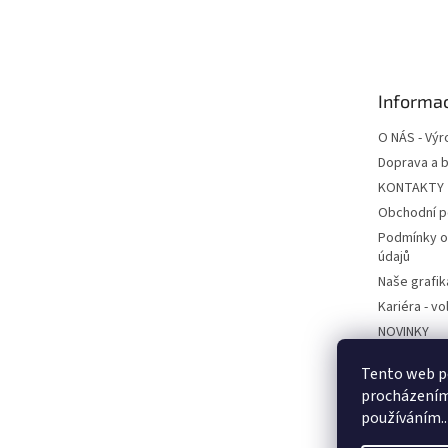
á
p
a
t
Informac
í
O NÁS - Výr
Doprava a b
KONTAKTY
Obchodní 
Podmínky o
údajů
Naše grafik
Kariéra - v
NOVINKY
Ekodesign -
Tento web po
BEMA POD
procházením 
používáním..