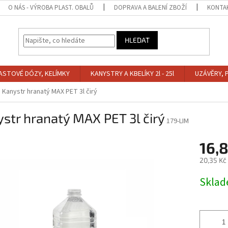
O NÁS - VÝROBA PLAST. OBALŮ
DOPRAVA A BALENÍ ZBOŽÍ
KONTA
HLEDAT
ASTOVÉ DÓZY, KELÍMKY
KANYSTRY A KBELÍKY 2l - 25l
UZÁVĚRY, 
Kanystr hranatý MAX PET 3l čirý
str hranatý MAX PET 3l čirý
179-LIM
16,
20,35 Kč
Měrná
Skla
cena: