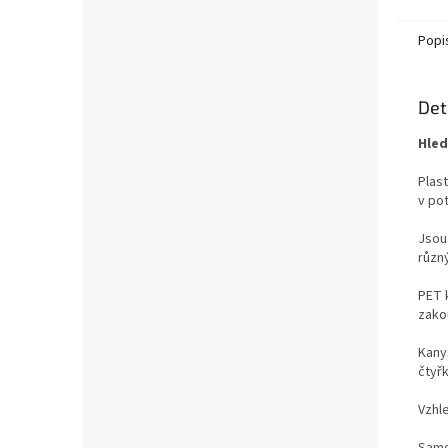
Popi
Det
Hled
Plas
v po
Jsou
různý
PET k
zakou
Kany
čtyřk
Vzhl