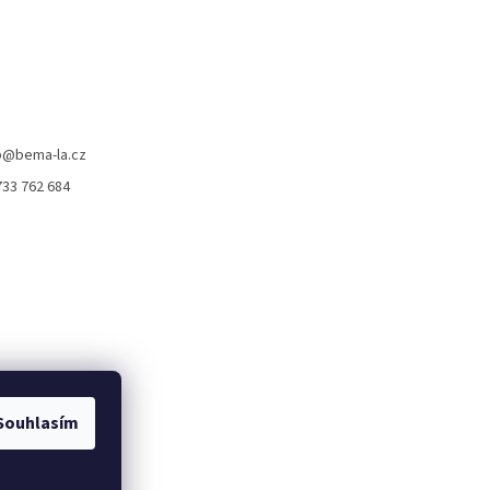
p
@
bema-la.cz
733 762 684
Souhlasím