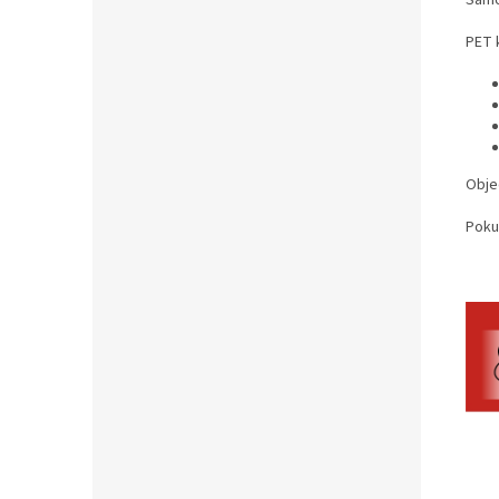
Samo
PET k
Obje
Poku