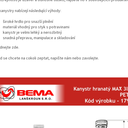
zřejmostí je uzávěr a odnosné ouško, najdete ho v souvisejících produkte
anystry nabízejí následující výhody:
široké hrdlo pro snazší plnění
materiál vhodný pro styk s potravinami
kanystr je velmi lehký a nerozbitný
snadná přeprava, manipulace a skladování
dnejte zde.
d se chcete na cokoli zeptat, napište nám nebo zavolejte.