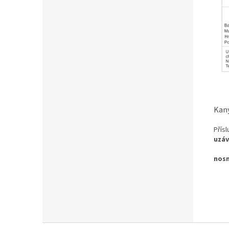
Kany
Přísl
uzáv
nosn
Z