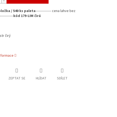
oložka / 540 ks paleta
---------------
cena lahve bez
-----------
kód 179-LIM čirá
tr čirý
informace
ZEPTAT SE
HLÍDAT
SDÍLET