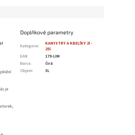
Doplňkové parametry
s!
KANYSTRY A KBELÍKY 2l -
Kategorie
:
25l
EAN
:
179-LIM
Barva
:
čirá
Objem
:
3L
plnění
ás je
otorek,