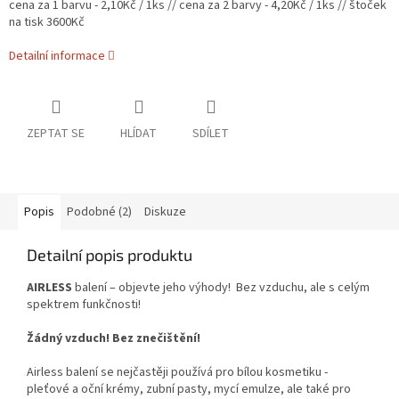
cena za 1 barvu - 2,10Kč / 1ks // cena za 2 barvy - 4,20Kč / 1ks // štoček
na tisk 3600Kč
Detailní informace
ZEPTAT SE
HLÍDAT
SDÍLET
Popis
Podobné (2)
Diskuze
Detailní popis produktu
AIRLESS
balení – objevte jeho výhody! Bez vzduchu, ale s celým
spektrem funkčnosti!
Žádný vzduch! Bez znečištění!
Airless balení se nejčastěji používá pro bílou kosmetiku -
pleťové a oční krémy, zubní pasty, mycí emulze, ale také pro