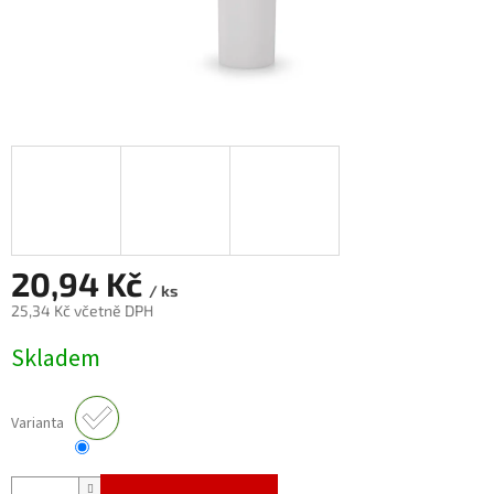
20,94 Kč
/ ks
25,34 Kč včetně DPH
Měrná
Skladem
cena:
Varianta