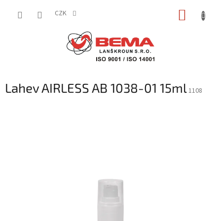
Přejít
NÁKUP
na
CZK
obsah
KOŠÍK
Lahev AIRLESS AB 1038-01 15ml
1108