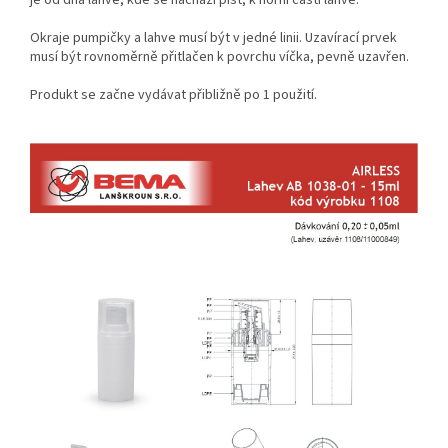
je od dna lahve, kde se nachází píst, k horní části lahve.
Okraje pumpičky a lahve musí být v jedné linii. Uzavírací prvek
musí být rovnoměrně přitlačen k povrchu víčka, pevně uzavřen.
Produkt se začne vydávat přibližně po 1 použití.