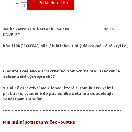
Přidat do košíku
360 ks karton / 16 kartonů - paleta
------------------------CENA ZA
KOMPLET
kód 1108
(11000849)
bílá / bílá lahev + bílý dávkovač + čirá krytka /
Hledáte skvělého a atraktivního pomocníka pro uschování a
ochranu citlivých výrobků?
Vizuálně atraktivní malé lahve, které si zamilujete. Velmi
praktické, vyladěné do posledního detailu a odpovídající
současným trendům.
--------------------------------------------------------------------------------
Minimální potisk lahviček - 5000ks