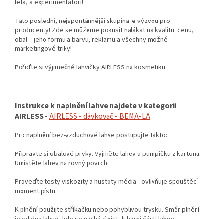
léta, a experimentátoři!
Tato poslední, nejspontánnější skupina je výzvou pro
producenty! Zde se můžeme pokusit nalákat na kvalitu, cenu,
obal – jeho formu a barvu, reklamu a všechny možné
marketingové triky!
Pořiďte si výjimečné lahvičky AIRLESS na kosmetiku.
Instrukce k naplnění lahve najdete v kategorii
AIRLESS
-
AIRLESS - dávkovač - BEMA-LA
Pro naplnění bez-vzduchové lahve postupujte takto:.
Připravte si obalové prvky. Vyjměte lahev a pumpičku z kartonu.
Umístěte lahev na rovný povrch.
Proveďte testy viskozity a hustoty média - ovlivňuje spouštěcí
moment pístu.
K plnění použijte stříkačku nebo pohyblivou trysku. Směr plnění