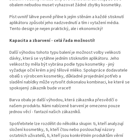
obalem nebudou muset vyhazovat žádné zbytky kosmetiky.
Píst uvnitř láhve pevně přilne k jejím stěnám a každé stisknutí
aplikátoru způsobí jeho nadzvednutí a tím i vytažení média.
Tento design je nejen praktický, ale i ekonomický!
Kapacita a zbarvení - celá řada možností!
Další výhodou tohoto typu balení je možnost volby velikosti
dávky, která se vytáhne jedním stisknutím aplikátoru. Jeho
velikost by měla být vybrána podle typu kosmetiky - jiný
vyžaduje oční krém a jiný tělové mléko. Spolupráce dodavatele
obalů s výrobcem kosmetiky, důkladné projednání potřeb a
sladění nabídky může vytvořit dokonalou kombinaci, ke které se
spokojený zákazník bude vracet!
Barva obalu je další výhodou, která zákazníka přesvědčí o
našem produktu. Námi nabízené barvení je omezeno pouze
jednou věcí - fantazií našich zákazníků.
Spotřebitele lze rozdělit do několika skupin: ti, kteří analyzují
složení kosmetiky, ti, kteří čtou nebo poslouchají názory
ostatních uživatelů, ti, kteří jsou konkrétním produktům věrní