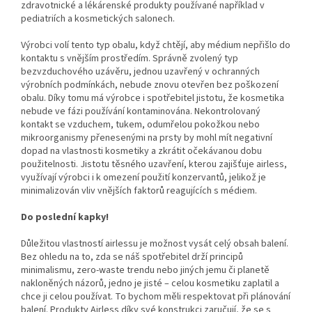
zdravotnické a lékárenské produkty používané například v
pediatriích a kosmetických salonech.
Výrobci volí tento typ obalu, když chtějí, aby médium nepřišlo do
kontaktu s vnějším prostředím. Správně zvolený typ
bezvzduchového uzávěru, jednou uzavřený v ochranných
výrobních podmínkách, nebude znovu otevřen bez poškození
obalu. Díky tomu má výrobce i spotřebitel jistotu, že kosmetika
nebude ve fázi používání kontaminována. Nekontrolovaný
kontakt se vzduchem, tukem, odumřelou pokožkou nebo
mikroorganismy přenesenými na prsty by mohl mít negativní
dopad na vlastnosti kosmetiky a zkrátit očekávanou dobu
použitelnosti. Jistotu těsného uzavření, kterou zajišťuje airless,
využívají výrobci i k omezení použití konzervantů, jelikož je
minimalizován vliv vnějších faktorů reagujících s médiem.
Do poslední kapky!
Důležitou vlastností airlessu je možnost vysát celý obsah balení.
Bez ohledu na to, zda se náš spotřebitel drží principů
minimalismu, zero-waste trendu nebo jiných jemu či planetě
nakloněných názorů, jedno je jisté – celou kosmetiku zaplatil a
chce ji celou používat. To bychom měli respektovat při plánování
balení. Produkty Airless díky své konstrukci zaručují, že se s