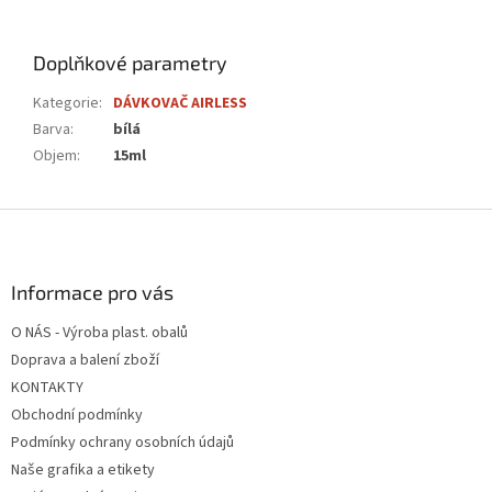
Doplňkové parametry
Kategorie
:
DÁVKOVAČ AIRLESS
Barva
:
bílá
Objem
:
15ml
Z
á
p
a
Informace pro vás
t
O NÁS - Výroba plast. obalů
í
Doprava a balení zboží
KONTAKTY
Obchodní podmínky
Podmínky ochrany osobních údajů
Naše grafika a etikety