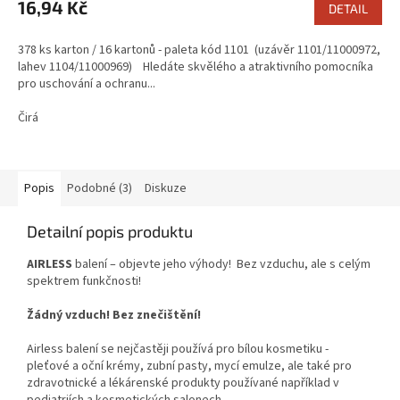
16,94 Kč
DETAIL
378 ks karton / 16 kartonů - paleta kód 1101 (uzávěr 1101/11000972,
lahev 1104/11000969) Hledáte skvělého a atraktivního pomocníka
pro uschování a ochranu...
Čirá
Popis
Podobné (3)
Diskuze
Detailní popis produktu
AIRLESS
balení – objevte jeho výhody! Bez vzduchu, ale s celým
spektrem funkčnosti!
Žádný vzduch! Bez znečištění!
Airless balení se nejčastěji používá pro bílou kosmetiku -
pleťové a oční krémy, zubní pasty, mycí emulze, ale také pro
zdravotnické a lékárenské produkty používané například v