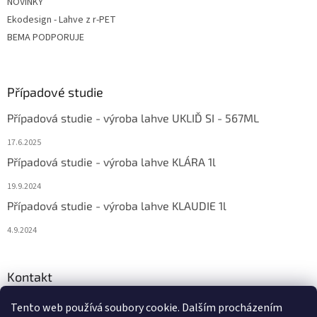
NOVINKY
Ekodesign - Lahve z r-PET
BEMA PODPORUJE
Případové studie
Případová studie - výroba lahve UKLIĎ SI - 567ML
17.6.2025
Případová studie - výroba lahve KLÁRA 1l
19.9.2024
Případová studie - výroba lahve KLAUDIE 1l
4.9.2024
Kontakt
eshop
@
bema-la.cz
Tento web používá soubory cookie. Dalším procházením