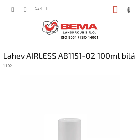
Přejít
NÁKUP
na
CZK
obsah
KOŠÍK
Lahev AIRLESS AB1151-02 100ml bílá
1102