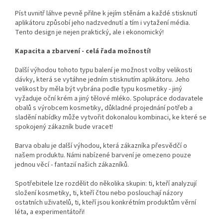
Píst uvnitř láhve pevně přilne k jejím stěnám a každé stisknutí
aplikátoru způsobí jeho nadzvednutí a tím i vytažení média.
Tento design je nejen praktický, ale i ekonomický!
Kapacita a zbarvení - celá řada možností!
Další výhodou tohoto typu balení je možnost volby velikosti
dávky, která se vytáhne jedním stisknutím aplikátoru. Jeho
velikost by měla být vybrána podle typu kosmetiky - jiný
vyžaduje oční krém a jiný tělové mléko. Spolupráce dodavatele
obalů s výrobcem kosmetiky, důkladné projednání potřeb a
sladění nabídky může vytvořit dokonalou kombinaci, ke které se
spokojený zákazník bude vracet!
Barva obalu je další výhodou, která zákazníka přesvědčí o
našem produktu. Námi nabízené barvení je omezeno pouze
jednou věcí - fantazií našich zákazníků.
Spotřebitele lze rozdělit do několika skupin: ti, kteří analyzují
složení kosmetiky, ti, kteří čtou nebo poslouchají názory
ostatních uživatelů, ti, kteří jsou konkrétním produktům věrní
léta, a experimentátoři!