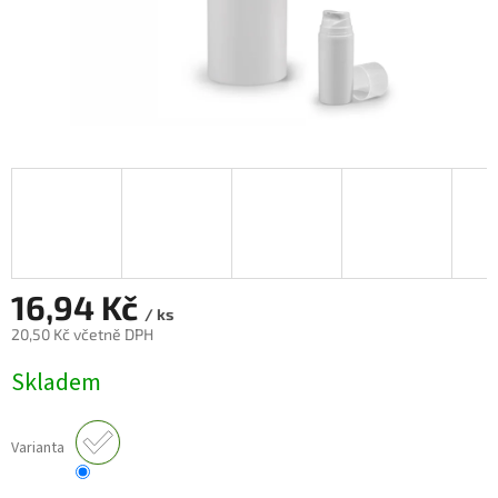
16,94 Kč
/ ks
20,50 Kč včetně DPH
Měrná
Skladem
cena:
Varianta