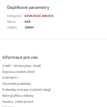
Doplňkové parametry
Kategorie
:
DÁVKOVAČ AIRLESS
Barva
:
bílá
Objem
:
100ml
Z
á
p
a
Informace pro vás
t
O NÁS - Výroba plast. obalů
í
Doprava a balení zboží
KONTAKTY
Obchodní podmínky
Podmínky ochrany osobních údajů
Naše grafika a etikety
Kariéra - volné pozice