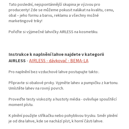
Tato poslední, nejspontánnější skupina je výzvou pro
producenty! Zde se můžeme pokusit nalákat na kvalitu, cenu,
obal – jeho formu a barvu, reklamu a všechny možné
marketingové triky!
Pořiďte si výjimečné lahvičky AIRLESS na kosmetiku.
Instrukce k naplnění lahve najdete v kategorii
AIRLESS
-
AIRLESS - dávkovač - BEMA-LA
Pro naplnění bez-vzduchové lahve postupujte takto:.
Připravte si obalové prvky. Vyjměte lahev a pumpičku z kartonu.
Umístěte lahev na rovný povrch.
Proveďte testy viskozity a hustoty média - ovlivňuje spouštěcí
moment pístu.
K plnění použijte stříkačku nebo pohyblivou trysku. Směr plnění
je od dna lahve, kde se nachází píst, k horní části lahve.