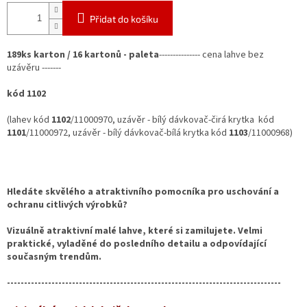
Přidat do košíku
189ks karton / 16 kartonů - paleta
---------------
cena lahve bez
uzávěru -------
kód 1102
(lahev kód
1102
/11000970, uzávěr - bílý dávkovač-čirá krytka kód
1101
/11000972, uzávěr - bílý dávkovač-bílá krytka kód
1103
/11000968)
Hledáte skvělého a atraktivního pomocníka pro uschování a
ochranu citlivých výrobků?
Vizuálně atraktivní malé lahve, které si zamilujete. Velmi
praktické, vyladěné do posledního detailu a odpovídající
současným trendům.
--------------------------------------------------------------------------------