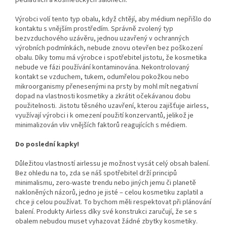
pediatriích a kosmetických salonech.
Výrobci volí tento typ obalu, když chtějí, aby médium nepřišlo do
kontaktu s vnějším prostředím. Správně zvolený typ
bezvzduchového uzávěru, jednou uzavřený v ochranných
výrobních podmínkách, nebude znovu otevřen bez poškození
obalu. Díky tomu má výrobce i spotřebitel jistotu, že kosmetika
nebude ve fázi používání kontaminována. Nekontrolovaný
kontakt se vzduchem, tukem, odumřelou pokožkou nebo
mikroorganismy přenesenými na prsty by mohl mít negativní
dopad na vlastnosti kosmetiky a zkrátit očekávanou dobu
použitelnosti. Jistotu těsného uzavření, kterou zajišťuje airless,
využívají výrobci i k omezení použití konzervantů, jelikož je
minimalizován vliv vnějších faktorů reagujících s médiem.
Do poslední kapky!
Důležitou vlastností airlessu je možnost vysát celý obsah balení.
Bez ohledu na to, zda se náš spotřebitel drží principů
minimalismu, zero-waste trendu nebo jiných jemu či planetě
nakloněných názorů, jedno je jisté – celou kosmetiku zaplatil a
chce ji celou používat. To bychom měli respektovat při plánování
balení. Produkty Airless díky své konstrukci zaručují, že se s
obalem nebudou muset vyhazovat žádné zbytky kosmetiky.