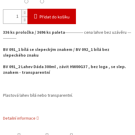
Přidat do košíku
336 ks proložka / 3696 ks paleta
---------------
cena lahve bez uzávěru ---
-----------
BV 091_1 bílá se slepeckým znakem / BV 092_1 bílá bez
slepeckého znaku
BV 091_2 Lahev Dáda 300ml , závit HW00G37 , bez loga , se slep.
znakem - transparentní
Plastová lahev bílá nebo transparentní.
Detailní informace