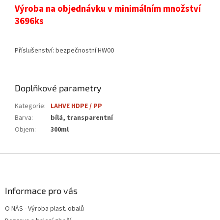
Výroba na objednávku v minimálním množství
3696ks
Příslušenství: bezpečnostní HW00
Doplňkové parametry
Kategorie
:
LAHVE HDPE / PP
Barva
:
bílá, transparentní
Objem
:
300ml
Z
á
p
a
Informace pro vás
t
O NÁS - Výroba plast. obalů
í