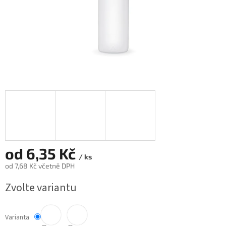
od
6,35 Kč
/ ks
od
7,68 Kč
včetně DPH
Měrná
Zvolte variantu
cena:
Varianta