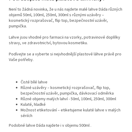
Není to žádná novinka, že u nás najdete malé lahve Dáda různých
objemů 50ml, 100ml, 250ml, 300ml s různými uzávěry –
kosmetický rozprašovač, flip top, bezpečnostní uzávěr,
pumpička.
Lahve jsou vhodné pro farmacii na vzorky, potravinové doplňky
stravy, ve zdravotnictví, bytovou kosmetiku.
Podívejte se a vyberte si nejvhodnější plastové láhve právě pro
Vaše potřeby.
Čisté bílé lahve
Různé uzávěry – kosmetický rozprašovač, flip top,
bezpečnostní uzávěr, pumpička, dávkovací odměrka
Různé objemy malých lahví - 50ml, 100ml, 250ml, 300ml
Kulaté, hladké
Možnost etiketování – etiketujeme kulaté lahve v malých
sériích
Podobné lahve Dáda najdete i v objemu 500ml .