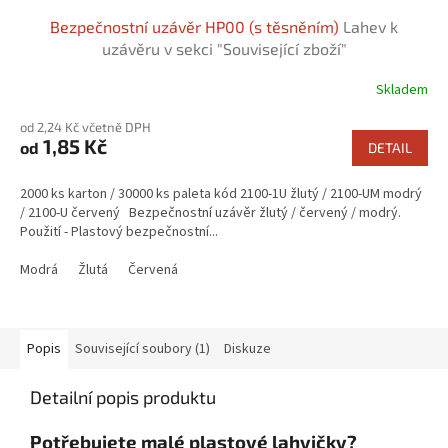
Bezpečnostní uzávěr HP00 (s těsněním)
Lahev k
uzávěru v sekci "Související zboží"
Skladem
od 2,24 Kč včetně DPH
1,85 Kč
od
DETAIL
2000 ks karton / 30000 ks paleta kód 2100-1U žlutý / 2100-UM modrý
/ 2100-U červený Bezpečnostní uzávěr žlutý / červený / modrý.
Použití - Plastový bezpečnostní...
Modrá
Žlutá
Červená
Popis
Související soubory (1)
Diskuze
Detailní popis produktu
Potřebujete malé plastové lahvičky?