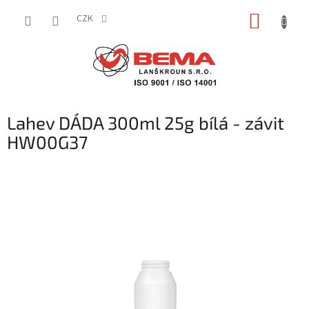
Přejít
NÁKUP
na
CZK
obsah
KOŠÍK
Lahev DÁDA 300ml 25g bílá - závit
HW00G37