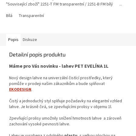
"Související zboží" 2251-T FM transparentní / 2251-B FM bílý ...
Bílá
Transparentní
Popis
Diskuze
Detailní popis produktu
Máme pro Vás novinku - lahev PET EVELÍNA 1L
Nový design lahve na univerzální čistící prostředky, který
pomůže v prodeji našim zákazníkům a bude splňovat
EKODESIGN
.
Čistý a jednoduchý styl splňuje požadavky na elegantní vzhled
lahve. Je krásně čirá, se zpevňujícími prolisy v objemu 1l.
Zpevňující prolisy umožnily snížení hmotnosti lahve a zároveň
zachování vysoké pevnosti lahve.
Lahev je vyrobena z odolného
plastu
, s velkou plochou na