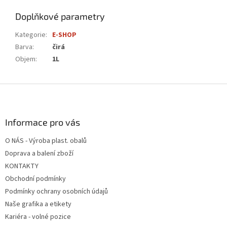
Doplňkové parametry
Kategorie
:
E-SHOP
Barva
:
čirá
Objem
:
1L
Z
á
p
a
Informace pro vás
t
O NÁS - Výroba plast. obalů
í
Doprava a balení zboží
KONTAKTY
Obchodní podmínky
Podmínky ochrany osobních údajů
Naše grafika a etikety
Kariéra - volné pozice