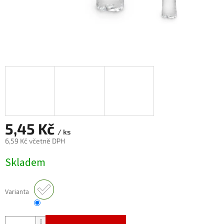
5,45 Kč
/ ks
6,59 Kč včetně DPH
Měrná
Skladem
cena:
Varianta