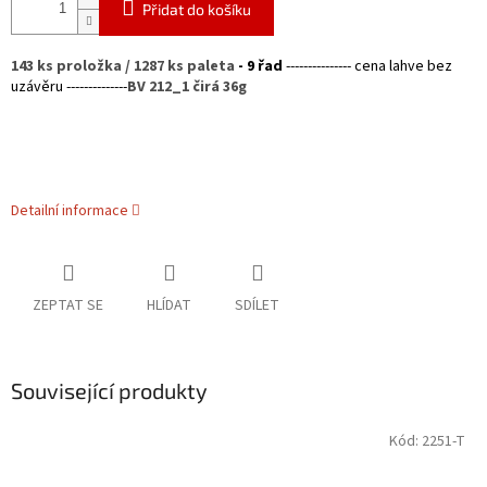
Přidat do košíku
143 ks proložka / 1287 ks paleta
- 9 řad
---------------
cena lahve bez
uzávěru --------------
BV 212_1 čirá 36g
Detailní informace
ZEPTAT SE
HLÍDAT
SDÍLET
Související produkty
Kód:
2251-T