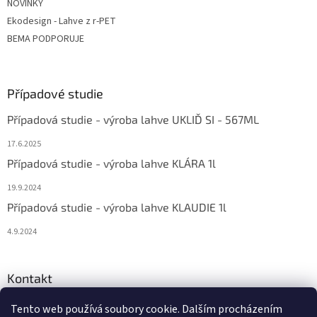
NOVINKY
Ekodesign - Lahve z r-PET
BEMA PODPORUJE
Případové studie
Případová studie - výroba lahve UKLIĎ SI - 567ML
17.6.2025
Případová studie - výroba lahve KLÁRA 1l
19.9.2024
Případová studie - výroba lahve KLAUDIE 1l
4.9.2024
Kontakt
eshop
@
bema-la.cz
Tento web používá soubory cookie. Dalším procházením