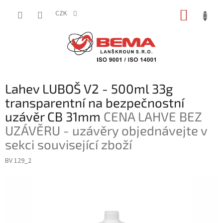
Přejít
NÁKUP
na
CZK
obsah
KOŠÍK
Lahev LUBOŠ V2 - 500ml 33g
transparentní na bezpečnostní
uzávěr CB 31mm
CENA LAHVE BEZ
UZÁVĚRU - uzávěry objednávejte v
sekci související zboží
BV 129_2