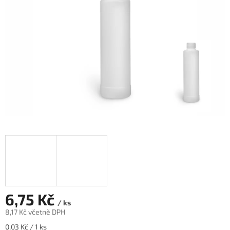
6,75 Kč
/ ks
8,17 Kč včetně DPH
Měrná
0,03 Kč / 1 ks