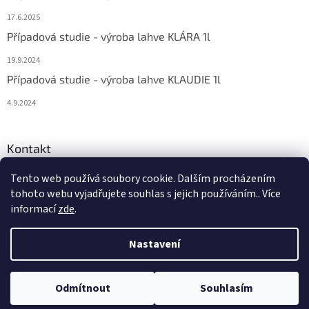
17.6.2025
Případová studie - výroba lahve KLÁRA 1l
19.9.2024
Případová studie - výroba lahve KLAUDIE 1l
4.9.2024
Kontakt
eshop
@
bema-la.cz
Tento web používá soubory cookie. Dalším procházením
tohoto webu vyjadřujete souhlas s jejich používáním.. Více
+420 733 762 684
informací
zde
.
Nastavení
Copyright 2026
BEMA-LA
. Všechna práva vyhrazena.
Odmítnout
Souhlasím