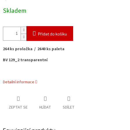
cena:
Skladem
Přidat do košíku
264 ks proložka / 2640 ks paleta
BV 129_2 transparentní
Detailní informace
ZEPTAT SE
HLÍDAT
SDÍLET