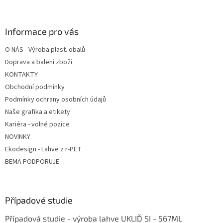
á
p
a
Informace pro vás
t
O NÁS - Výroba plast. obalů
í
Doprava a balení zboží
KONTAKTY
Obchodní podmínky
Podmínky ochrany osobních údajů
Naše grafika a etikety
Kariéra - volné pozice
NOVINKY
Ekodesign - Lahve z r-PET
BEMA PODPORUJE
Případové studie
Případová studie - výroba lahve UKLIĎ SI - 567ML