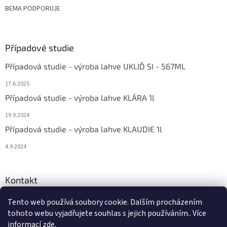
BEMA PODPORUJE
Případové studie
Případová studie - výroba lahve UKLIĎ SI - 567ML
17.6.2025
Případová studie - výroba lahve KLÁRA 1l
19.9.2024
Případová studie - výroba lahve KLAUDIE 1l
4.9.2024
Kontakt
eshop
@
bema-la.cz
Tento web používá soubory cookie. Dalším procházením
tohoto webu vyjadřujete souhlas s jejich používáním.. Více
+420 733 762 684
informací
zde
.