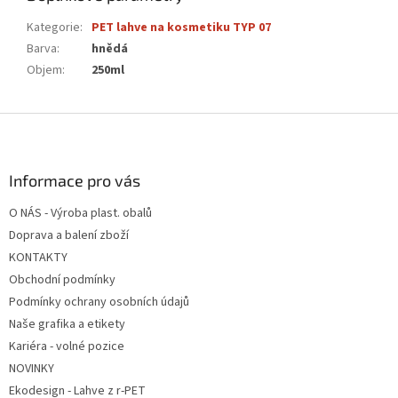
Kategorie
:
PET lahve na kosmetiku TYP 07
Barva
:
hnědá
Objem
:
250ml
Z
á
p
a
Informace pro vás
t
O NÁS - Výroba plast. obalů
í
Doprava a balení zboží
KONTAKTY
Obchodní podmínky
Podmínky ochrany osobních údajů
Naše grafika a etikety
Kariéra - volné pozice
NOVINKY
Ekodesign - Lahve z r-PET