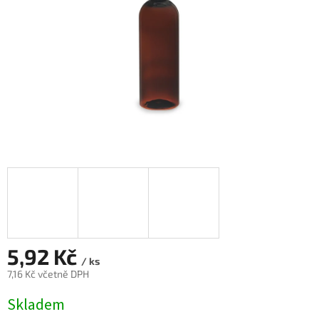
5,92 Kč
/ ks
7,16 Kč včetně DPH
Měrná
Skladem
cena: