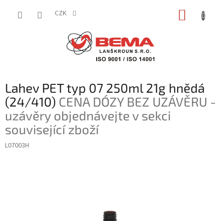
Přejít
NÁKUP
na
CZK
obsah
KOŠÍK
Lahev PET typ 07 250ml 21g hnědá
(24/410)
CENA DÓZY BEZ UZÁVĚRU -
uzávěry objednávejte v sekci
související zboží
L07003H