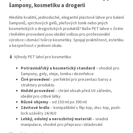
šampony, kosmetiku a drogerii
Hledáte kvalitní, jednoduché, elegantní plastové lahve pro balení
šamponů, sprchových gelů, pleťových tonik nebo jiných
kosmetických a drogistických produktů? Naše PET lahve v čirém
i hnědém provedení jsou ideální volbou pro profesionální
výrobce i domácí tvůrce kosmetiky. Spojují praktičnost, estetiku
a bezpečnost v jednom obalu.
🧴 Výhody PET lahví pro kosmetiku:
Potravinářský a kosmetický standard
– vhodné pro
šampony, gely, oleje, tonika i dezinfekce
Čiré provedení
– perfektní pro prezentaci barvy a
struktury produktu
Hnědé provedení
– chrání obsah před UV zářením,
ideální pro citlivé látky
Různé objemy
– od 150 ml po 300 ml
Závitové hrdlo
– kompatibilní s flip-top, disc-top, push-
lock uzávěry 24/410
Lehký, odolný a nerozbitný materiál
– snadná
manipulace, vhodné pro přepravu i skladování