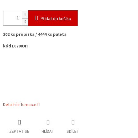
Přidat do košíku
202 ks proložka / 4444 ks paleta
kód L07003H
Detailní informace
ZEPTAT SE
HLÍDAT
SDÍLET