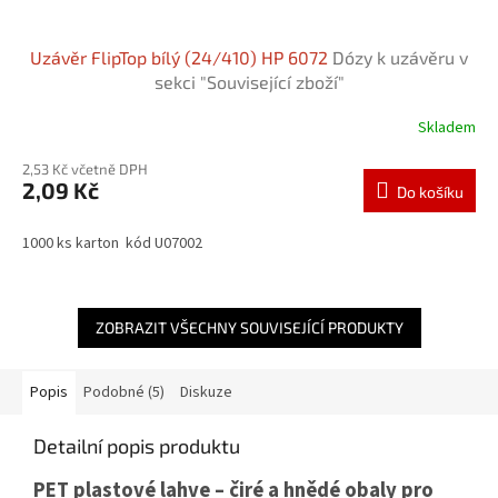
Uzávěr FlipTop bílý (24/410) HP 6072
Dózy k uzávěru v
sekci "Související zboží"
Skladem
2,53 Kč včetně DPH
2,09 Kč
Do košíku
1000 ks karton kód U07002
ZOBRAZIT VŠECHNY SOUVISEJÍCÍ PRODUKTY
Popis
Podobné (5)
Diskuze
Detailní popis produktu
PET plastové lahve – čiré a hnědé obaly pro