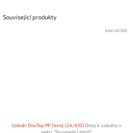
Související produkty
Kód:
U07003
Uzávěr DiscTop PP černý (24/410)
Dózy k uzávěru v
sekci "Související zboží"