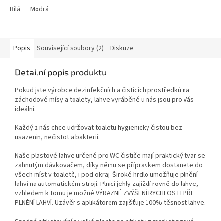
Bílá
Modrá
Popis
Související soubory (2)
Diskuze
Detailní popis produktu
Pokud jste výrobce dezinfekčních a čistících prostředků na
záchodové mísy a toalety, lahve vyráběné u nás jsou pro Vás
ideální.
Každý z nás chce udržovat toaletu hygienicky čistou bez
usazenin, nečistot a bakterií.
Naše plastové lahve určené pro WC čističe mají praktický tvar se
zahnutým dávkovačem, díky němu se přípravkem dostanete do
všech míst v toaletě, i pod okraj. Široké hrdlo umožňuje plnění
lahví na automatickém stroji. Plnící jehly zajíždí rovně do lahve,
vzhledem k tomu je možné VÝRAZNÉ ZVÝŠENÍ RYCHLOSTI PŘI
PLNĚNÍ LAHVÍ. Uzávěr s aplikátorem zajišťuje 100% těsnost lahve.