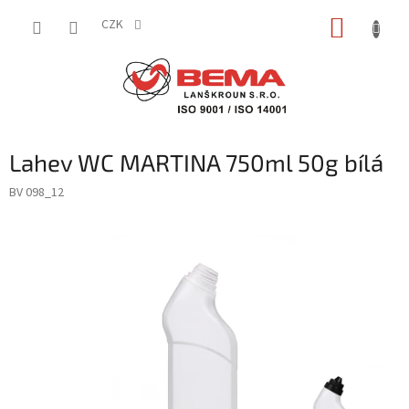
Přejít
NÁKUP
na
CZK
obsah
KOŠÍK
Lahev WC MARTINA 750ml 50g bílá
BV 098_12