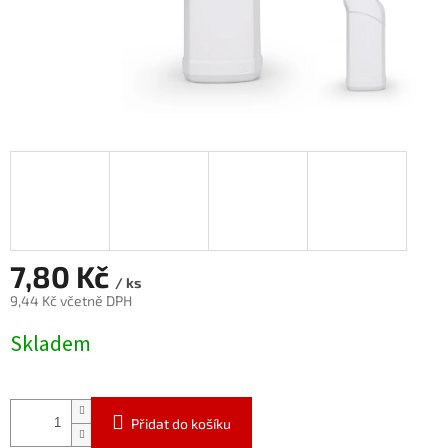
7,80 Kč
/ ks
9,44 Kč včetně DPH
Měrná
Skladem
cena:
Přidat do košíku