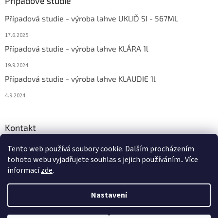
Případové studie
Případová studie - výroba lahve UKLIĎ SI - 567ML
17.6.2025
Případová studie - výroba lahve KLÁRA 1l
19.9.2024
Případová studie - výroba lahve KLAUDIE 1l
4.9.2024
Kontakt
eshop
@
bema-la.cz
Tento web používá soubory cookie. Dalším procházením
tohoto webu vyjadřujete souhlas s jejich používáním.. Více
+420 733 762 684
informací
zde
.
Nastavení
Copyright 2026
BEMA-LA
. Všechna práva vyhrazena.