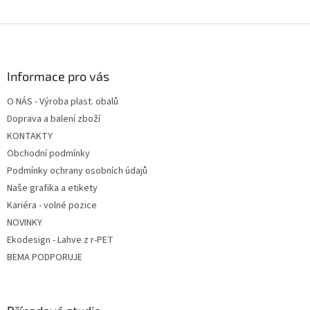
Z
á
p
a
Informace pro vás
t
O NÁS - Výroba plast. obalů
í
Doprava a balení zboží
KONTAKTY
Obchodní podmínky
Podmínky ochrany osobních údajů
Naše grafika a etikety
Kariéra - volné pozice
NOVINKY
Ekodesign - Lahve z r-PET
BEMA PODPORUJE