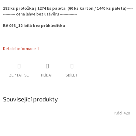
182 ks proložka / 1274 ks paleta (60 ks karton / 1440 ks paleta)
-----
----------
cena lahve bez uzávěru --------------
BV 098_12 bílá bez průhledítka
Detailní informace
ZEPTAT SE
HLÍDAT
SDÍLET
Související produkty
Kód:
420