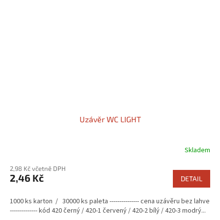
Uzávěr WC LIGHT
Skladem
2,98 Kč včetně DPH
2,46 Kč
DETAIL
1000 ks karton / 30000 ks paleta --------------- cena uzávěru bez lahve
-------------- kód 420 černý / 420-1 červený / 420-2 bílý / 420-3 modrý...