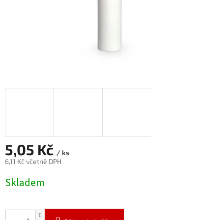
5,05 Kč
/ ks
6,11 Kč včetně DPH
Měrná
Skladem
cena: