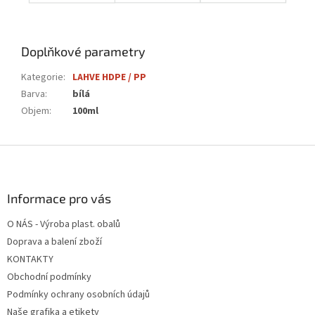
Doplňkové parametry
Kategorie
:
LAHVE HDPE / PP
Barva
:
bílá
Objem
:
100ml
Z
á
p
a
Informace pro vás
t
O NÁS - Výroba plast. obalů
í
Doprava a balení zboží
KONTAKTY
Obchodní podmínky
Podmínky ochrany osobních údajů
Naše grafika a etikety