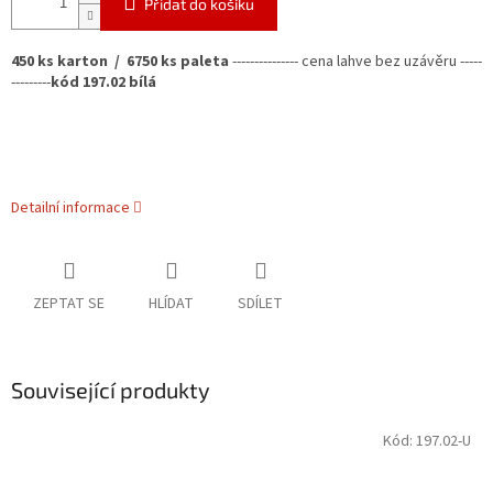
Přidat do košíku
450 ks karton / 6750 ks paleta
---------------
cena lahve bez uzávěru -----
---------
kód 197.02 bílá
Detailní informace
ZEPTAT SE
HLÍDAT
SDÍLET
Související produkty
Kód:
197.02-U