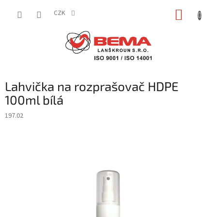
Přejít
NÁKUP
na
CZK
obsah
KOŠÍK
Lahvička na rozprašovač HDPE
100ml bílá
197.02