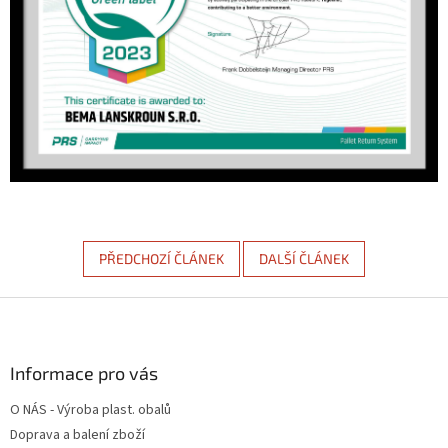
PŘEDCHOZÍ ČLÁNEK
DALŠÍ ČLÁNEK
Z
á
p
a
Informace pro vás
t
O NÁS - Výroba plast. obalů
í
Doprava a balení zboží