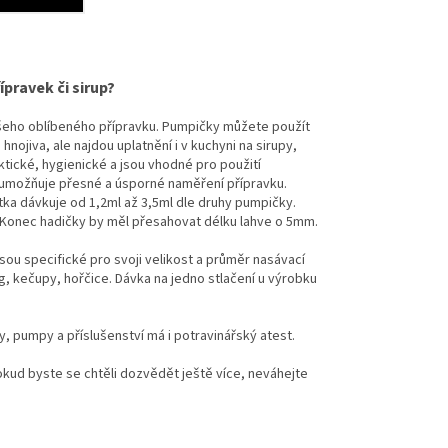
pravek či sirup?
šeho oblíbeného přípravku. Pumpičky můžete použít
nojiva, ale najdou uplatnění i v kuchyni na sirupy,
tické, hygienické a jsou vhodné pro použití
umožňuje přesné a úsporné naměření přípravku.
ítka dávkuje od 1,2ml až 3,5ml dle druhy pumpičky.
 Konec hadičky by měl přesahovat délku lahve o 5mm.
ou specifické pro svoji velikost a průměr nasávací
g, kečupy, hořčice. Dávka na jedno stlačení u výrobku
, pumpy a příslušenství má i potravinářský atest.
kud byste se chtěli dozvědět ještě více, neváhejte