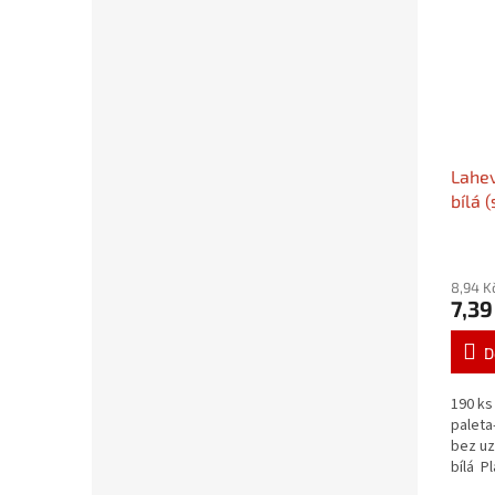
Lahe
bílá 
znake
na p
8,94 K
7,39
D
190 ks
paleta-
bez uzá
bílá P