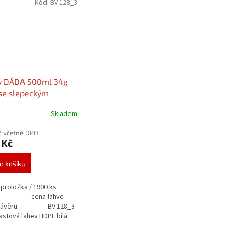
Kód:
BV 128_3
v DÁDA 500ml 34g
(se slepeckým
m) - závit 30/400
Skladem
umpičku D304-03
č včetně DPH
 Kč
o košíku
 proložka / 1900 ks
-------------- cena lahve
věru --------------BV 128_3
lastová lahev HDPE bílá.