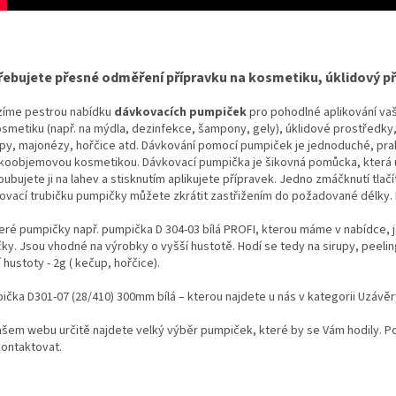
ebujete přesné odměření přípravku na kosmetiku, úklidový pří
zíme pestrou nabídku
dávkovacích pumpiček
pro pohodlné aplikování va
smetiku (např. na mýdla, dezinfekce, šampony, gely), úklidové prostředky, h
py, majonézy, hořčice atd. Dávkování pomocí pumpiček je jednoduché, prak
lkoobjemovou kosmetikou. Dávkovací pumpička je šikovná pomůcka, která 
ubujete ji na lahev a stisknutím aplikujete přípravek. Jedno zmáčknutí tlač
ovací trubičku pumpičky můžete zkrátit zastřižením do požadované délky.
eré pumpičky např. pumpička D 304-03 bílá PROFI, kterou máme v nabídce, js
čky. Jsou vhodné na výrobky o vyšší hustotě. Hodí se tedy na sirupy, peelin
 hustoty - 2g ( kečup, hořčice).
ička D301-07 (28/410) 300mm bílá – kterou najdete u nás v kategorii Uzávěry
ašem webu určitě najdete velký výběr pumpiček, které by se Vám hodily. Po
kontaktovat.