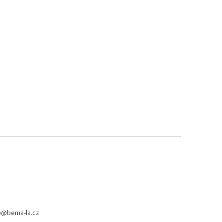
p
@
bema-la.cz