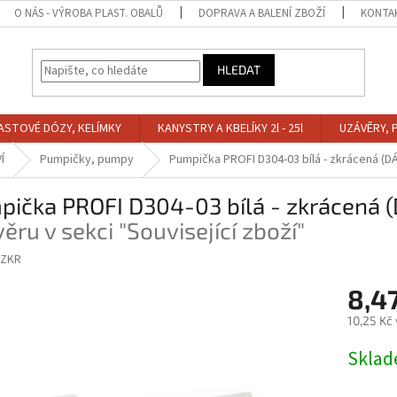
O NÁS - VÝROBA PLAST. OBALŮ
DOPRAVA A BALENÍ ZBOŽÍ
KONTA
HLEDAT
ASTOVÉ DÓZY, KELÍMKY
KANYSTRY A KBELÍKY 2l - 25l
UZÁVĚRY, 
Í
Pumpičky, pumpy
Pumpička PROFI D304-03 bílá - zkrácená (
pička PROFI D304-03 bílá - zkrácená
ěru v sekci "Související zboží"
-ZKR
8,4
10,25 Kč
Měrná
Skla
cena: