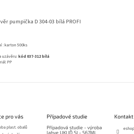
věr pumpička D 304-03 bílá PROFI
í : karton 500ks
a uzávěru:
kód 037-312 bílá
iál: PP
e pro vás
Případové studie
Kontakt
oba plast. obalů
Případová studie - výroba
esho
lahve UKLIĎ SI - 567ML