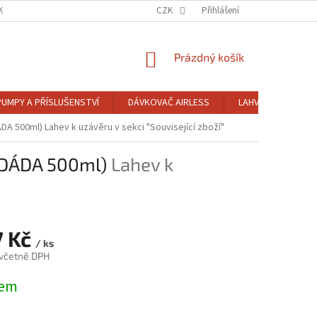
KTY
OBCHODNÍ PODMÍNKY
CZK
PODMÍNKY OCHRANY OSOBNÍCH ÚDAJŮ
Přihlášení
NÁKUPNÍ
Prázdný košík
KOŠÍK
PUMPY A PŘÍSLUŠENSTVÍ
DÁVKOVAČ AIRLESS
LAHVE DLE OBJEM
DÁDA 500ml)
Lahev k uzávěru v sekci "Související zboží"
 (DÁDA 500ml)
Lahev k
7 Kč
/ ks
 včetně DPH
dem