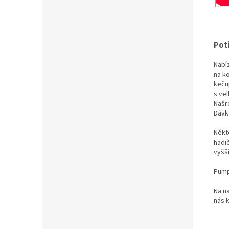
Potř
Nabí
na ko
keču
s ve
Našro
Dávk
Někt
hadi
vyšší
Pump
Na n
nás 