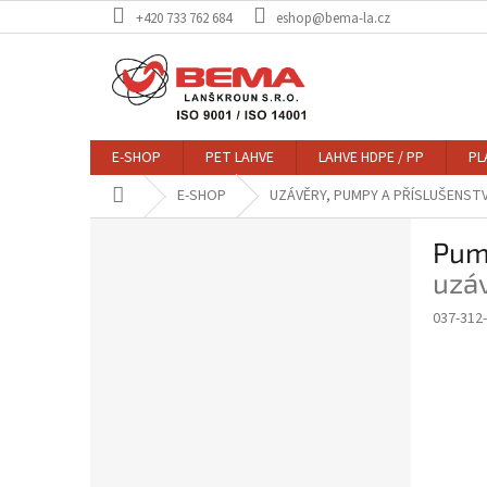
Přejít
+420 733 762 684
eshop@bema-la.cz
na
obsah
E-SHOP
PET LAHVE
LAHVE HDPE / PP
PL
Domů
E-SHOP
UZÁVĚRY, PUMPY A PŘÍSLUŠENSTV
P
Pum
o
s
uzáv
t
037-312
r
a
n
n
í
p
a