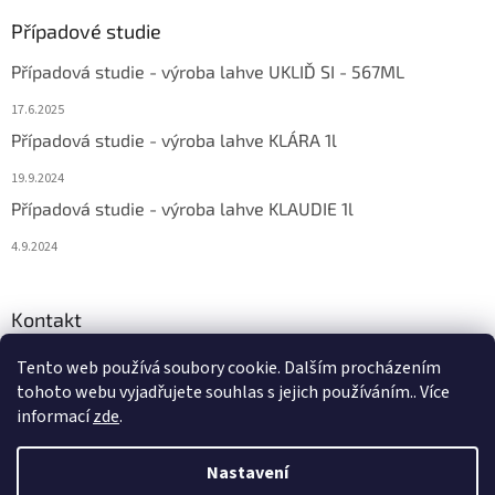
Případové studie
Případová studie - výroba lahve UKLIĎ SI - 567ML
17.6.2025
Případová studie - výroba lahve KLÁRA 1l
19.9.2024
Případová studie - výroba lahve KLAUDIE 1l
4.9.2024
Kontakt
eshop
@
bema-la.cz
Tento web používá soubory cookie. Dalším procházením
tohoto webu vyjadřujete souhlas s jejich používáním.. Více
+420 733 762 684
informací
zde
.
Nastavení