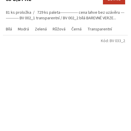
81 ks proložka / 729 ks paleta--------------- cena lahve bez uzávěru ---
----------- BV 002_1 transparentní / BV 002_2 bílá BAREVNÉ VERZE...
Bílá
Modrá
Zelená
Růžová
Černá
Transparentní
Kód:
BV 033_2