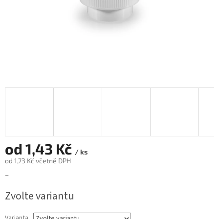
od
1,43 Kč
/ ks
od
1,73 Kč
včetně DPH
Měrná
–
cena:
Zvolte variantu
Varianta