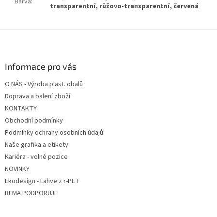
Barva
:
transparentní, růžovo-transparentní, červená
Z
á
p
a
Informace pro vás
t
O NÁS - Výroba plast. obalů
í
Doprava a balení zboží
KONTAKTY
Obchodní podmínky
Podmínky ochrany osobních údajů
Naše grafika a etikety
Kariéra - volné pozice
NOVINKY
Ekodesign - Lahve z r-PET
BEMA PODPORUJE