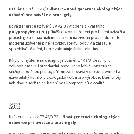
Uzávěr aviváž EP 42/3 Silan PP –
Nová generace ekologických
uzávěrů pro aviváže a prací gely
Nová generace uzávěrů
EP 42/3
vyrobená z kvalitního
polypropylenu (PP)
přináší dokonalé řešení pro balení aviváží a
pracích gelů s maximálním důrazem na životní prostředí. Tento
moderní uzávěr je plně recyklovatelný, odolný a zajišťuje
spolehlivé těsnění, které zabraňuje úniku tekutiny.
Díky promyšlenému designu je uzávěr EP 42/3 ideální pro
velkoobjemové i standardní lahve. Jeho lehká konstrukce
snižuje spotřebu plastu, přitom zachovává vysokou pevnost a
uživatelský komfort. Ekologická volba pro výrobce, kteří chtějí
nabídnout udržitelné balení bez kompromisů v kvalitě.
--------------------------------------------------------------------------------
🇸🇰
Uzáver na aviváž EP 42/3 PP –
Nová generácia ekologických
uzáverov pre aviváže a pracie gély