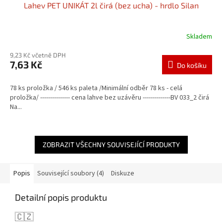
Lahev PET UNIKÁT 2l čirá (bez ucha) - hrdlo Silan
Skladem
9,23 Kč včetně DPH
7,63 Kč
Do košíku
78 ks proložka / 546 ks paleta /Minimální odběr 78 ks - celá
proložka/ --------------- cena lahve bez uzávěru --------------BV 033_2 čirá
Na...
ZOBRAZIT VŠECHNY SOUVISEJÍCÍ PRODUKTY
Popis
Související soubory (4)
Diskuze
Detailní popis produktu
🇨🇿