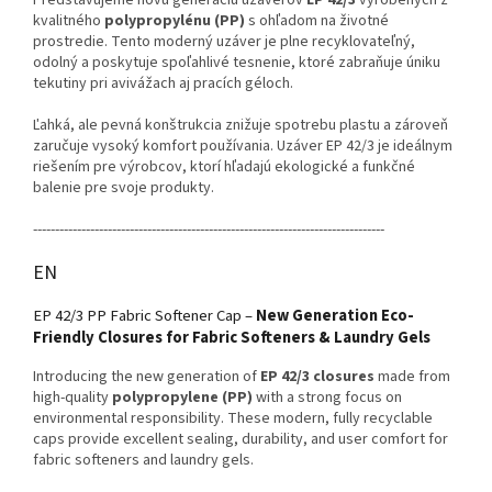
Predstavujeme novú generáciu uzáverov
EP 42/3
vyrobených z
kvalitného
polypropylénu (PP)
s ohľadom na životné
prostredie. Tento moderný uzáver je plne recyklovateľný,
odolný a poskytuje spoľahlivé tesnenie, ktoré zabraňuje úniku
tekutiny pri avivážach aj pracích géloch.
Ľahká, ale pevná konštrukcia znižuje spotrebu plastu a zároveň
zaručuje vysoký komfort používania. Uzáver EP 42/3 je ideálnym
riešením pre výrobcov, ktorí hľadajú ekologické a funkčné
balenie pre svoje produkty.
--------------------------------------------------------------------------------
EN
EP 42/3 PP Fabric Softener Cap –
New Generation Eco-
Friendly Closures for Fabric Softeners & Laundry Gels
Introducing the new generation of
EP 42/3 closures
made from
high-quality
polypropylene (PP)
with a strong focus on
environmental responsibility. These modern, fully recyclable
caps provide excellent sealing, durability, and user comfort for
fabric softeners and laundry gels.