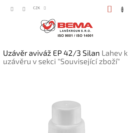
Přejít
NÁKUP
na
CZK
obsah
KOŠÍK
Uzávěr aviváž EP 42/3 Silan
Lahev k
uzávěru v sekci "Související zboží"