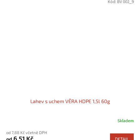
Kód:
BV 002_9
Lahev s uchem VĚRA HDPE 1,5l 60g
Skladem
od 7,88 Kč včetně DPH
6,51 Kč
od
DETAIL