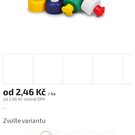
od
2,46 Kč
/ ks
od
2,98 Kč
včetně DPH
Měrná
–
cena:
Zvolte variantu