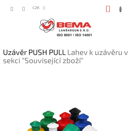
Přejít
NÁKUP
na
CZK
obsah
KOŠÍK
Uzávěr PUSH PULL
Lahev k uzávěru v
sekci "Související zboží"