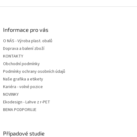
Z
á
p
a
Informace pro vás
t
O NÁS - Výroba plast. obalů
í
Doprava a balení zboží
KONTAKTY
Obchodní podmínky
Podmínky ochrany osobních údajů
Naše grafika a etikety
Kariéra - volné pozice
NOVINKY
Ekodesign - Lahve z r-PET
BEMA PODPORUJE
Případové studie