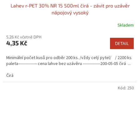
Lahev r-PET 30% NR 15 500ml čirá - závit pro uzávěr
nápojový vysoký
Skladem
5,26 Kč včetně DPH
4,35 Kč
DETAIL
Minimální počet kusů pro odběr 200 ks. /vždy celý pytel/ / 2200 ks
paleta--------------- cena lahve bez uzávěru --------------200-05-05 čirá ...
Čirá
Kód:
250