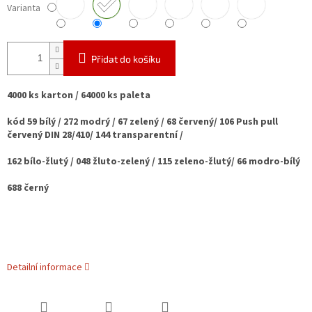
Varianta
Přidat do košíku
4000 ks karton / 64000 ks paleta
kód
59 bílý / 272 modrý / 67 zelený / 68 červený/ 106 Push pull
červený DIN 28/410/ 144 transparentní /
162 bílo-žlutý / 048 žluto-zelený / 115 zeleno-žlutý/ 66 modro-bílý
688 černý
Detailní informace