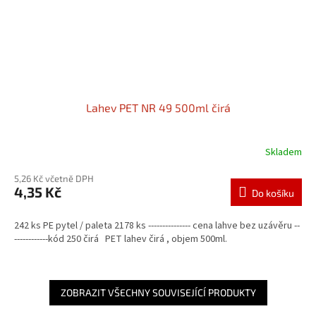
Lahev PET NR 49 500ml čirá
Skladem
5,26 Kč včetně DPH
4,35 Kč
Do košíku
242 ks PE pytel / paleta 2178 ks --------------- cena lahve bez uzávěru --
------------kód 250 čirá PET lahev čirá , objem 500ml.
ZOBRAZIT VŠECHNY SOUVISEJÍCÍ PRODUKTY