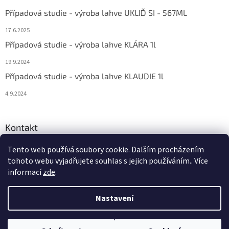
Případová studie - výroba lahve UKLIĎ SI - 567ML
17.6.2025
Případová studie - výroba lahve KLÁRA 1l
19.9.2024
Případová studie - výroba lahve KLAUDIE 1l
4.9.2024
Kontakt
eshop
@
bema-la.cz
Tento web používá soubory cookie. Dalším procházením
tohoto webu vyjadřujete souhlas s jejich používáním.. Více
+420 733 762 684
informací
zde
.
Nastavení
Copyright 2026
BEMA-LA
. Všechna práva vyhrazena.