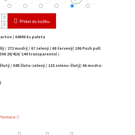
Přidat do košíku
karton / 64000 ks paleta
ílý / 272 modrý / 67 zelený / 68 červený/ 106 Push pull
DIN 28/410/ 144 transparentní /
-žlutý / 048 žluto-zelený / 115 zeleno-žlutý/ 66 modro-
ý
informace