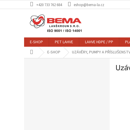
Přejít
+420 733 762 684
eshop@bema-la.cz
na
obsah
E-SHOP
PET LAHVE
LAHVE HDPE / PP
PL
Domů
E-SHOP
UZÁVĚRY, PUMPY A PŘÍSLUŠENSTV
P
Uzá
o
s
t
r
a
n
n
í
p
a