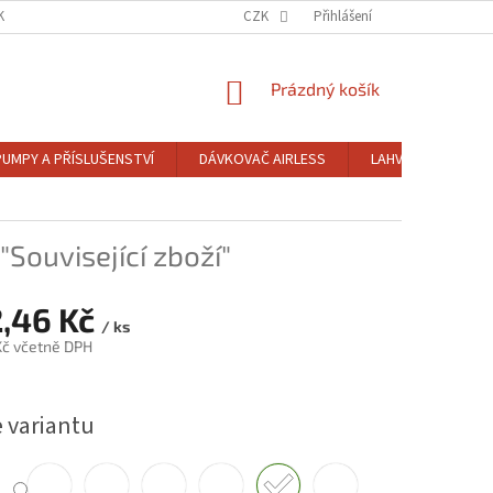
KTY
OBCHODNÍ PODMÍNKY
CZK
PODMÍNKY OCHRANY OSOBNÍCH ÚDAJŮ
Přihlášení
NÁKUPNÍ
Prázdný košík
KOŠÍK
PUMPY A PŘÍSLUŠENSTVÍ
DÁVKOVAČ AIRLESS
LAHVE DLE OBJEM
"Související zboží"
,46 Kč
/ ks
Kč
včetně DPH
e variantu