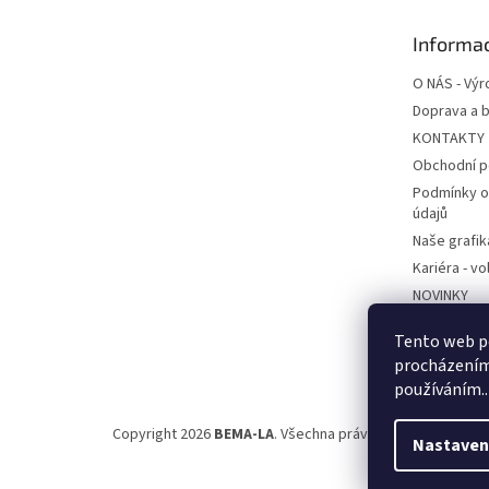
a
t
Informac
í
O NÁS - Výr
Doprava a b
KONTAKTY
Obchodní 
Podmínky o
údajů
Naše grafik
Kariéra - v
NOVINKY
Ekodesign -
Tento web po
BEMA POD
procházením 
používáním..
Copyright 2026
BEMA-LA
. Všechna práva vyhrazena.
Nastaven