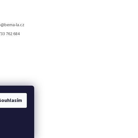
p
@
bema-la.cz
733 762 684
Souhlasím