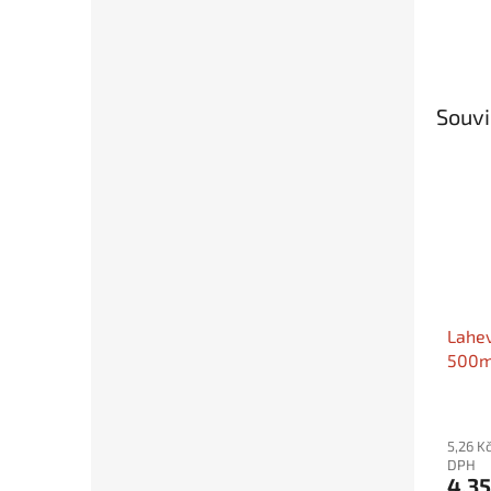
Souvi
Lahev
500ml
uzávě
5,26 K
DPH
4,35