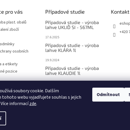
e pro vás
Případové studie
Kontakt
oba plast. obalů
Případová studie - výroba
esho
lahve UKLIĎ SI - 567ML
alení zboží
+420 
17.6.2025
podmínky
Případová studie - výroba
lahve KLÁRA 1l
chrany osobních
19.9.2024
a a etikety
Případová studie - výroba
olné pozice
lahve KLAUDIE 1l
4.9.2024
 Lahve z r-PET
užívá soubory cookie. Dalším
PORUJE
Odmítnout
tohoto webu vyjadřujete souhlas s jejich
 Více informací
zde
.
í