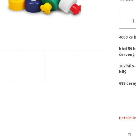
4000 ks 
kód
59 b
červený 
162 bílo
bílý
688 čern
Detailní 