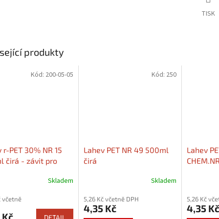
TISK
sející produkty
Kód:
200-05-05
Kód:
250
 r-PET 30% NR 15
Lahev PET NR 49 500ml
Lahev P
 čirá - závit pro
čirá
CHEM.NR 
r nápojový vysoký
Skladem
Skladem
č včetně
5,26 Kč včetně DPH
5,26 Kč vč
4,35 Kč
4,35 K
 Kč
DETAIL