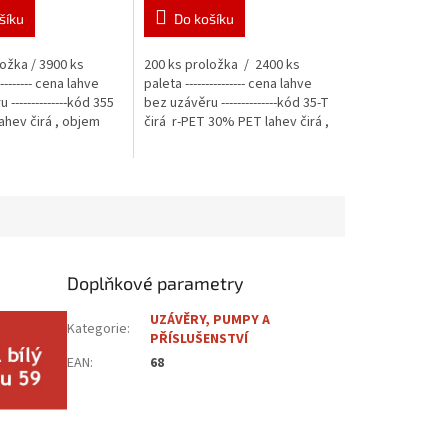
šíku
Do košíku
ožka / 3900 ks
200 ks proložka / 2400 ks
--------- cena lahve
paleta --------------- cena lahve
--------------kód 355
bez uzávěru --------------kód 35-T
ahev čirá , objem
čirá r-PET 30% PET lahev čirá ,
objem...
Doplňkové parametry
UZÁVĚRY, PUMPY A
Kategorie
:
PŘÍSLUŠENSTVÍ
EAN
:
68