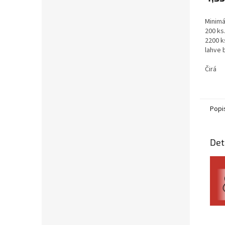
Minimá
200 ks
2200 ks
lahve b
-200-05
Čirá
Popi
Det