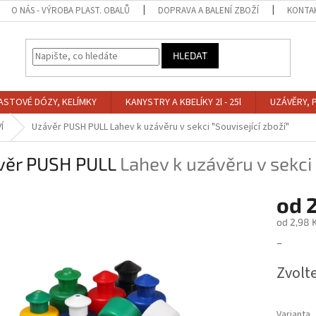
O NÁS - VÝROBA PLAST. OBALŮ
DOPRAVA A BALENÍ ZBOŽÍ
KONTA
HLEDAT
ASTOVÉ DÓZY, KELÍMKY
KANYSTRY A KBELÍKY 2l - 25l
UZÁVĚRY, 
Í
Uzávěr PUSH PULL
Lahev k uzávěru v sekci "Související zboží"
věr PUSH PULL
Lahev k uzávěru v sekci 
od
2
od
2,98 
Měrná
–
cena:
Zvolt
Varianta