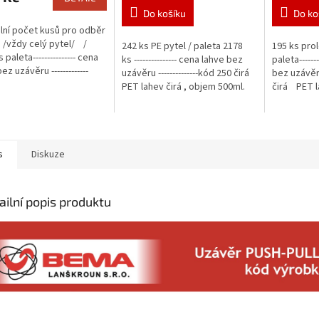
Do košíku
Do ko
lní počet kusů pro odběr
. /vždy celý pytel/ /
242 ks PE pytel / paleta 2178
195 ks prol
 paleta--------------- cena
ks --------------- cena lahve bez
paleta------
ez uzávěru -------------
uzávěru --------------kód 250 čirá
bez uzávěru 
-05 čirá ...
PET lahev čirá , objem 500ml.
čirá PET l
300ml.
s
Diskuze
ailní popis produktu