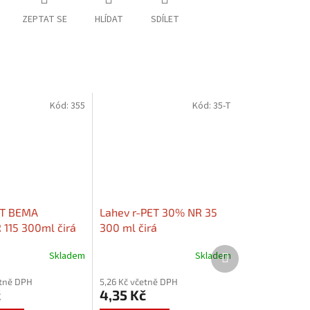
ZEPTAT SE
HLÍDAT
SDÍLET
Kód:
355
Kód:
35-T
ET BEMA
Lahev r-PET 30% NR 35
115 300ml čirá
300 ml čirá
Další
Skladem
Skladem
produkt
etně DPH
5,26 Kč včetně DPH
č
4,35 Kč