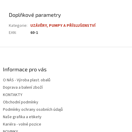
Doplňkové parametry
Kategorie
:
UZÁVĚRY, PUMPY A PŘÍSLUŠENSTVÍ
EAN
:
60-1
Z
á
p
a
Informace pro vás
t
O NÁS - Výroba plast. obalů
í
Doprava a balení zboží
KONTAKTY
Obchodní podmínky
Podmínky ochrany osobních údajů
Naše grafika a etikety
Kariéra - volné pozice
NOVINKY