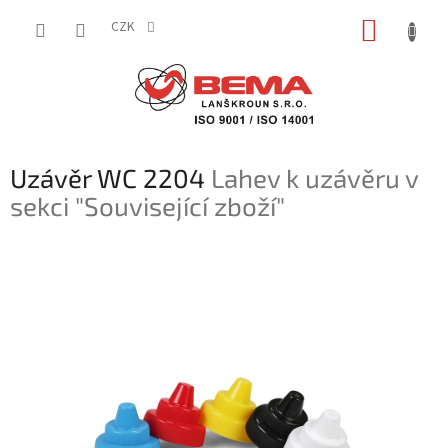
Přejít
NÁKUP
na
CZK
obsah
KOŠÍK
Uzávěr WC 2204
Lahev k uzávěru v
sekci "Související zboží"