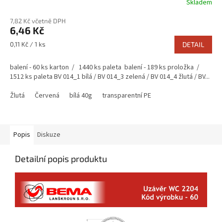
Skladem
7,82 Kč včetně DPH
6,46 Kč
Měrná
0,11 Kč / 1 ks
DETAIL
cena:
balení - 60 ks karton / 1440 ks paleta balení - 189 ks proložka /
1512 ks paleta BV 014_1 bílá / BV 014_3 zelená / BV 014_4 žlutá / BV...
Žlutá
Červená
bílá 40g
transparentní PE
Popis
Diskuze
Detailní popis produktu