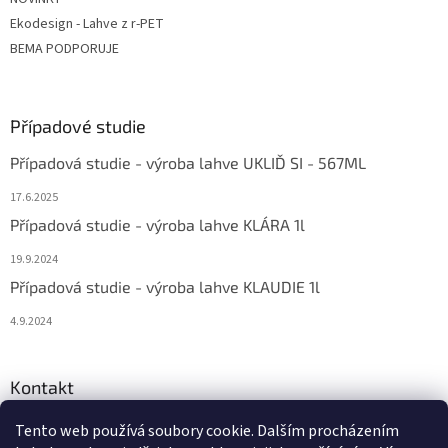
Ekodesign - Lahve z r-PET
BEMA PODPORUJE
Případové studie
Případová studie - výroba lahve UKLIĎ SI - 567ML
17.6.2025
Případová studie - výroba lahve KLÁRA 1l
19.9.2024
Případová studie - výroba lahve KLAUDIE 1l
4.9.2024
Kontakt
eshop
@
bema-la.cz
Tento web používá soubory cookie. Dalším procházením