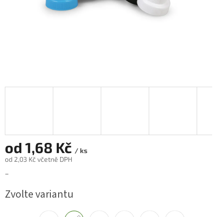
od
1,68 Kč
/ ks
od
2,03 Kč
včetně DPH
Měrná
–
cena:
Zvolte variantu