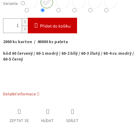
Varianta
Přidat do košíku
2000 ks karton / 40000 ks paleta
kód 60 červený / 60-1 modrý / 60-2 bílý / 60-3 žlutý / 60-4 sv. modrý /
60-5 černý
Detailní informace
ZEPTAT SE
HLÍDAT
SDÍLET