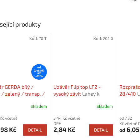
sející produkty
Kód:
78-T
Kód:
204-0
od
2,45 Kč
až
–61 %
r GERDA bílý /
Uzávěr Flip top LF2 -
Rozpraš
 / zelený / transp. /
vysoký závit
Lahev k
28/410
L
ý / červený
Lahev k
uzávěru v sekci
sekci "So
Skladem
Skladem
ru v sekci
"Související zboží"
isející zboží"
 Kč včetně
3,44 Kč včetně
od 7,32
DPH
Kč včetně 
98 Kč
2,84 Kč
6,05
od
DETAIL
DETAIL