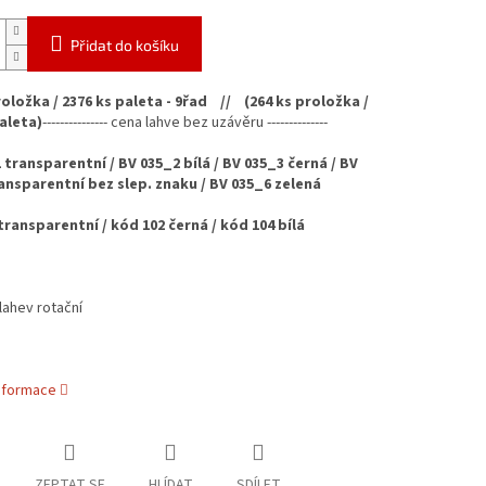
Přidat do košíku
roložka / 2376 ks paleta - 9řad // (264 ks proložka /
aleta)
---------------
cena lahve bez uzávěru --------------
 transparentní / BV 035_2 bílá / BV 035_3 černá / BV
ansparentní bez slep. znaku / BV 035_6 zelená
transparentní / kód 102 černá / kód 104 bílá
lahev rotační
informace
ZEPTAT SE
HLÍDAT
SDÍLET