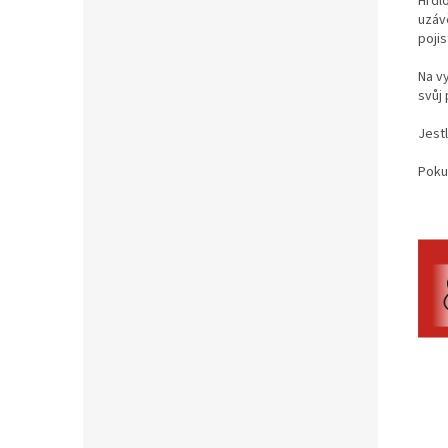
Hrdlo
uzáv
pojis
Na v
svůj
Jestl
Poku