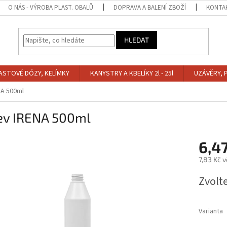
O NÁS - VÝROBA PLAST. OBALŮ
DOPRAVA A BALENÍ ZBOŽÍ
KONTA
HLEDAT
ASTOVÉ DÓZY, KELÍMKY
KANYSTRY A KBELÍKY 2l - 25l
UZÁVĚRY, 
NA 500ml
ev IRENA 500ml
6,4
7,83 Kč 
Měrná
Zvolt
cena:
Varianta