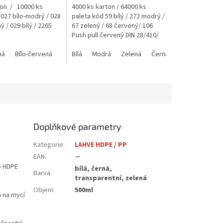
ton / 10000 ks
4000 ks karton / 64000 ks
 027 bílo-modrý / 028
paleta kód 59 bílý / 272 modrý /
ý / 029 bílý / 2265
67 zelený / 68 červený/ 106
Push pull červený DIN 28/410/
144 transparentní / 162 bílo-
 bílý
ná
Bílo-červená
GERDA NEW 28/410 3mm bílý
Bílo-modrá
žlutý / 048...
Bílá
Modrá
GERDA 8000 bílý
Zelená
Černá
Červená
Zel
Doplňkové parametry
Kategorie
:
LAHVE HDPE / PP
EAN
:
—
o HDPE
bílá, černá,
Barva
:
transparentní, zelená
Objem
:
500ml
a na mycí