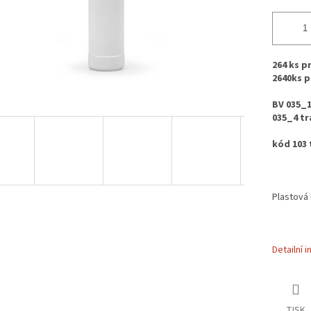
264 ks p
2640ks p
BV 035_1
035_4 tr
kód 103 
Plastová 
Detailní 
TISK