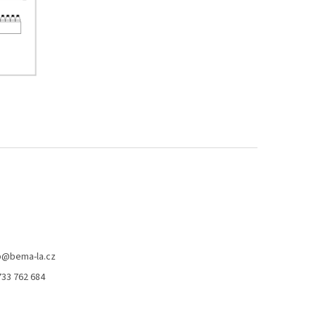
p
@
bema-la.cz
733 762 684