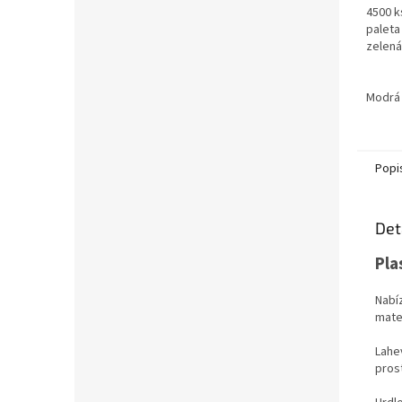
4500 k
paleta
zelená 
Modrá
Popi
Det
Pla
Nabí
mater
Lahe
prost