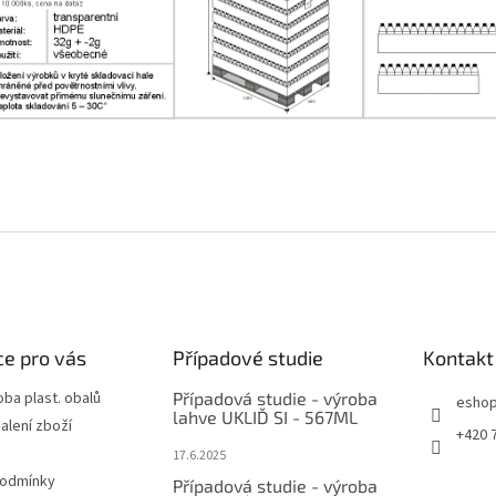
e pro vás
Případové studie
Kontakt
oba plast. obalů
Případová studie - výroba
esho
lahve UKLIĎ SI - 567ML
alení zboží
+420 
17.6.2025
podmínky
Případová studie - výroba