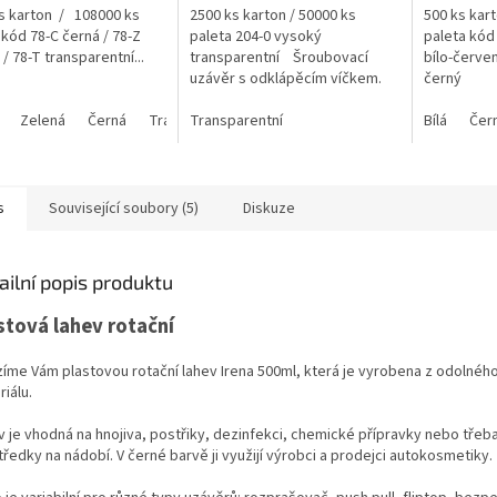
s karton / 108000 ks
2500 ks karton / 50000 ks
500 ks kar
 kód 78-C černá / 78-Z
paleta 204-0 vysoký
paleta kód
/ 78-T transparentní...
transparentní Šroubovací
bílo-červen
uzávěr s odklápěcím víčkem.
černý
Použití - na gely, šampony,
Zelená
Černá
Transparentní
kosmetiku, potraviny.
Transparentní
Červená
GERDA NEW 28/410 4mm
Bílá
Čer
Výborný...
s
Související soubory (5)
Diskuze
ailní popis produktu
stová lahev rotační
zíme Vám plastovou rotační lahev Irena 500ml, která je vyrobena z odolnéh
iálu.
v je vhodná na hnojiva, postřiky, dezinfekci, chemické přípravky nebo třeb
ředky na nádobí. V černé barvě ji využijí výrobci a prodejci autokosmetiky.