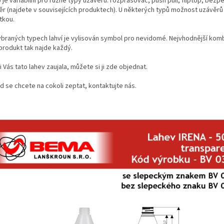
 je variabilní pro různé typy uzávěrů: rozprašovač, push pull, fliptop, bezp
ěr (najdete v souvisejících produktech). U některých typů možnost uzávěrů
tkou.
ybraných typech lahví je vylisován symbol pro nevidomé. Nejvhodnější komb
 produkt tak najde každý.
i Vás tato lahev zaujala, můžete si ji zde objednat.
d se chcete na cokoli zeptat, kontaktujte nás.