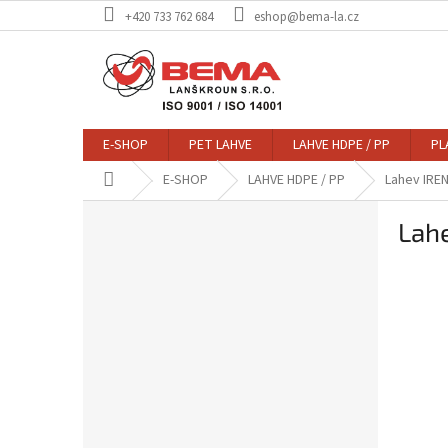
Přejít
+420 733 762 684
eshop@bema-la.cz
na
obsah
E-SHOP
PET LAHVE
LAHVE HDPE / PP
PL
Domů
E-SHOP
LAHVE HDPE / PP
Lahev IRE
P
Lah
o
s
t
r
a
n
n
í
p
a