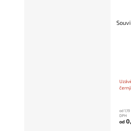
Souvi
Uzávě
černý
modr
uzávě
"Souv
od 1,19
DPH
0,
od