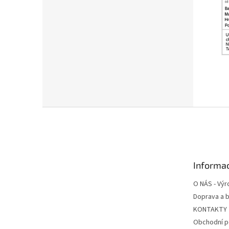
Z
á
p
a
t
Informac
í
O NÁS - Výr
Doprava a b
KONTAKTY
Obchodní 