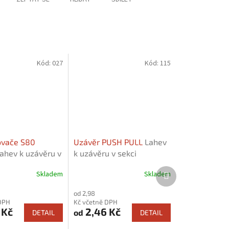
Kód:
027
Kód:
115
ovače S80
Uzávěr PUSH PULL
Lahev
ahev k uzávěru v
k uzávěru v sekci
uvisející zboží"
"Související zboží"
Další
Skladem
Skladem
produkt
od 2,98
DPH
Kč včetně DPH
 Kč
2,46 Kč
od
DETAIL
DETAIL