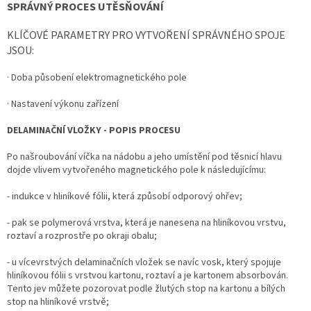
SPRÁVNÝ PROCES UTĚSŇOVÁNÍ
KLÍČOVÉ PARAMETRY PRO VYTVOŘENÍ SPRÁVNÉHO SPOJE
JSOU:
· Doba působení elektromagnetického pole
· Nastavení výkonu zařízení
DELAMINAČNÍ VLOŽKY - POPIS PROCESU
Po našroubování víčka na nádobu a jeho umístění pod těsnicí hlavu
dojde vlivem vytvořeného magnetického pole k následujícímu:
- indukce v hliníkové fólii, která způsobí odporový ohřev;
- pak se polymerová vrstva, která je nanesena na hliníkovou vrstvu,
roztaví a rozprostře po okraji obalu;
- u vícevrstvých delaminačních vložek se navíc vosk, který spojuje
hliníkovou fólii s vrstvou kartonu, roztaví a je kartonem absorbován.
Tento jev můžete pozorovat podle žlutých stop na kartonu a bílých
stop na hliníkové vrstvě;