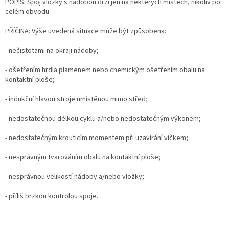
POPIS: Spoj vložky s nádobou drží jen na některých místech, nikoliv po
celém obvodu.
PŘÍČINA: Výše uvedená situace může být způsobena:
- nečistotami na okraji nádoby;
- ošetřením hrdla plamenem nebo chemickým ošetřením obalu na
kontaktní ploše;
- indukční hlavou stroje umístěnou mimo střed;
- nedostatečnou délkou cyklu a/nebo nedostatečným výkonem;
- nedostatečným krouticím momentem při uzavírání víčkem;
- nesprávným tvarováním obalu na kontaktní ploše;
- nesprávnou velikostí nádoby a/nebo vložky;
- příliš brzkou kontrolou spoje.