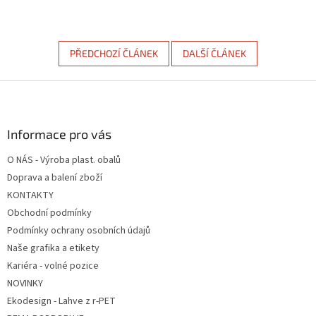
PŘEDCHOZÍ ČLÁNEK
DALŠÍ ČLÁNEK
Z
á
p
a
Informace pro vás
t
O NÁS - Výroba plast. obalů
í
Doprava a balení zboží
KONTAKTY
Obchodní podmínky
Podmínky ochrany osobních údajů
Naše grafika a etikety
Kariéra - volné pozice
NOVINKY
Ekodesign - Lahve z r-PET