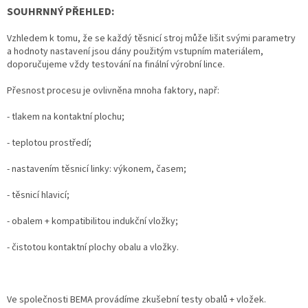
SOUHRNNÝ PŘEHLED:
Vzhledem k tomu, že se každý těsnicí stroj může lišit svými parametry
a hodnoty nastavení jsou dány použitým vstupním materiálem,
doporučujeme vždy testování na finální výrobní lince.
Přesnost procesu je ovlivněna mnoha faktory, např:
- tlakem na kontaktní plochu;
- teplotou prostředí;
- nastavením těsnicí linky: výkonem, časem;
- těsnicí hlavicí;
- obalem + kompatibilitou indukční vložky;
- čistotou kontaktní plochy obalu a vložky.
Ve společnosti BEMA provádíme zkušební testy obalů + vložek.