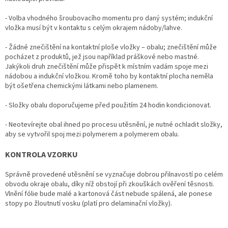
- Volba vhodného šroubovacího momentu pro daný systém; indukční
vložka musí být v kontaktu s celým okrajem nádoby/lahve.
- Žádné znečištění na kontaktní ploše vložky – obalu; znečištění může
pocházet z produktů, jež jsou například práškové nebo mastné.
Jakýkoli druh znečištění může přispět k místním vadám spoje mezi
nádobou a indukční vložkou. Kromě toho by kontaktní plocha neměla
být ošetřena chemickými látkami nebo plamenem.
- Složky obalu doporučujeme před použitím 24 hodin kondicionovat.
- Neotevírejte obal ihned po procesu utěsnění, je nutné ochladit složky,
aby se vytvořil spoj mezi polymerem a polymerem obalu.
KONTROLA VZORKU
Správně provedené utěsnění se vyznačuje dobrou přilnavostí po celém
obvodu okraje obalu, díky níž obstojí při zkouškách ověření těsnosti.
Vlnění fólie bude malé a kartonová část nebude spálená, ale ponese
stopy po žloutnutí vosku (platí pro delaminační vložky).