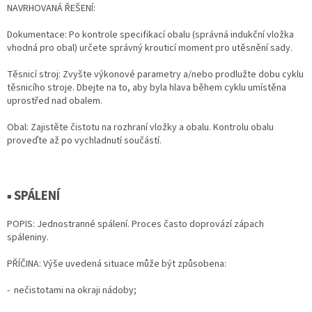
NAVRHOVANÁ ŘEŠENÍ:
Dokumentace: Po kontrole specifikací obalu (správná indukční vložka
vhodná pro obal) určete správný krouticí moment pro utěsnění sady.
Těsnicí stroj: Zvyšte výkonové parametry a/nebo prodlužte dobu cyklu
těsnicího stroje. Dbejte na to, aby byla hlava během cyklu umístěna
uprostřed nad obalem.
Obal: Zajistěte čistotu na rozhraní vložky a obalu. Kontrolu obalu
proveďte až po vychladnutí součástí.
▪ SPÁLENÍ
POPIS: Jednostranné spálení. Proces často doprovází zápach
spáleniny.
PŘÍČINA: Výše uvedená situace může být způsobena:
- nečistotami na okraji nádoby;