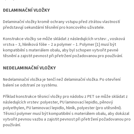
DELAMINAČNÍ VLOŽKY
Delaminační vložky kromě ochrany vstupu před ztrátou vlastností
představují sekundární těsnění pro koncového uživatele.
Konstrukce vložky se může skládat z následujících vrstev: , vosková
vrstva – 3, hliníková fólie – 2 a polymer – 1. Polymer [1] musí být
kompatibilní s materiálem obalu, aby byl schopen vytvořit pevné
těsnění a zajistit pevnost při přetržení požadovanou pro používání.
NEDELAMINAČNÍ VLOŽKY
Nedelaminační vložka je tenčí než delaminační vložka. Po otevření
balení se odstraní ze systému.
Příklad konstrukce těsnicí vložky pro nádobu z PET se může skládat z
následujících vrstev: polyester, PU laminovací lepidlo, pěnový
polyethylen, PU laminovací lepidlo, hliník, polyester (pro utěsnění).
Těsnicí polymer musí být kompatibilní s materiálem obalu, aby dokázal
vytvořit pevnou vazbu a zajistit pevnost při přetržení požadovanou pro
používání.