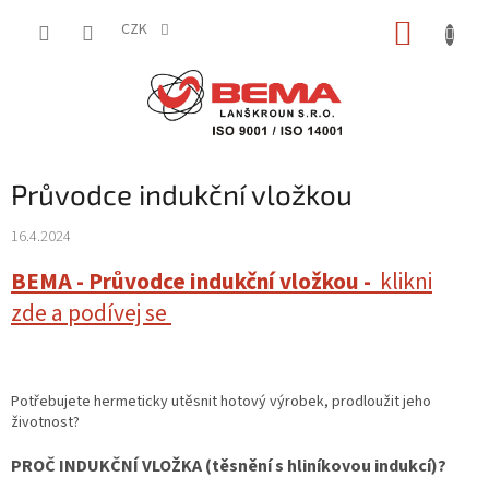
Přejít
NÁKUP
na
CZK
obsah
KOŠÍK
Průvodce indukční vložkou
16.4.2024
BEMA - Průvodce indukční vložkou -
klikni
zde a podívej se
Potřebujete hermeticky utěsnit hotový výrobek, prodloužit jeho
životnost?
PROČ INDUKČNÍ VLOŽKA (těsnění s hliníkovou indukcí)?