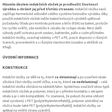
Hlavním úkolem indukčních vložek je prodloužit životnost
výrobku a chránit jej před třetími stranami.
Indukční vložka navíc
zajišťuje hermetické utěsnění celého systému hotového výrobku. Díky
použití indukčních vložek může balení hotových výrobků splňovat
požadavky Úřadu pro kontrolu potravin a léčiv (FDA) na balení, protože
lze rychle ověřit, zda nedošlo k zásahu do vstupu obalu. Mezi další
výhody patří ochrana proti oxidaci, bakteriím, páře a cizím příchutím.
Indukční vložky, uzavírají nádoby z PET a PE, jsou k dispozici v různých
tvarech, provedeních a s různými vlastnostmi (snadno a obtížně se
trhají).
ÚVODNÍ INFORMACE
KONSTRUKCE
Indukční vložky se dělí na ty, které
se delaminují
a po uzavření obalu
zůstává část vložky uvnitř víčka, a na ty, které
se nedelaminují
– celá
indukční vložka zůstává na nádobě/lahvi. Společnou součástí obou typů
indukčních vložek je polymer, který je v přímém kontaktu s okrajem
obalu a je s ním kompatibilní. To znamená, že pokud chceme utěsnit
obal vyrobený z PET [poly(ethylentereftalát)], polymer umístěný na
vložce bude také PET [poly(ethylentereftalát)]. Indukční vložky se
aplikují na vnitřní stranu uzávěrů.