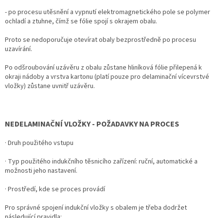
- po procesu utěsnění a vypnutí elektromagnetického pole se polymer
ochladí a ztuhne, čímž se fólie spojí s okrajem obalu.
Proto se nedoporučuje otevírat obaly bezprostředně po procesu
uzavírání.
Po odšroubování uzávěru z obalu zůstane hliníková fólie přilepená k
okraji nádoby a vrstva kartonu (platí pouze pro delaminační vícevrstvé
vložky) zůstane uvnitř uzávěru.
NEDELAMINAČNÍ VLOŽKY - POŽADAVKY NA PROCES
· Druh použitého vstupu
· Typ použitého indukčního těsnicího zařízení: ruční, automatické a
možnosti jeho nastavení.
· Prostředí, kde se proces provádí
Pro správné spojení indukční vložky s obalem je třeba dodržet
následující pravidla: