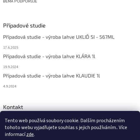
BEMA PODPORUJE
Případové studie
Případová studie - výroba lahve UKLIĎ SI - 567ML
17.6.2025
Případová studie - výroba lahve KLÁRA 1l
19.9.2024
Případová studie - výroba lahve KLAUDIE 1l
4.9.2024
Kontakt
eshop
@
bema-la.cz
Tento web používá soubory cookie. Dalším procházením
tohoto webu vyjadřujete souhlas s jejich používáním.. Více
+420 733 762 684
informací
zde
.