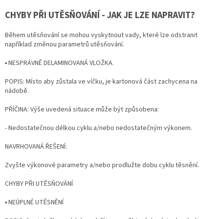
CHYBY PŘI UTĚSŇOVÁNÍ -
JAK JE LZE NAPRAVIT?
Během utěsňování se mohou vyskytnout vady, které lze odstranit
například změnou parametrů utěsňování.
▪ NESPRÁVNĚ DELAMINOVANÁ VLOŽKA.
POPIS: Místo aby zůstala ve víčku, je kartonová část zachycena na
nádobě.
PŘÍČINA: Výše uvedená situace může být způsobena:
- Nedostatečnou délkou cyklu a/nebo nedostatečným výkonem.
NAVRHOVANÁ ŘEŠENÍ:
Zvyšte výkonové parametry a/nebo prodlužte dobu cyklu těsnění.
CHYBY PŘI UTĚSŇOVÁNÍ
▪ NEÚPLNÉ UTĚSNĚNÍ