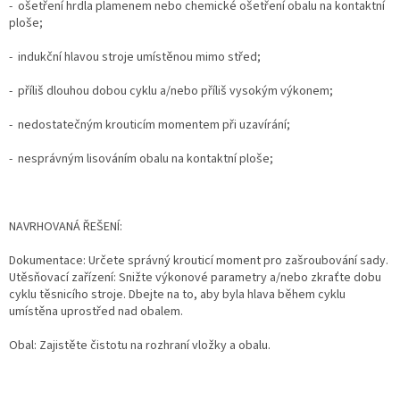
- ošetření hrdla plamenem nebo chemické ošetření obalu na kontaktní
ploše;
- indukční hlavou stroje umístěnou mimo střed;
- příliš dlouhou dobou cyklu a/nebo příliš vysokým výkonem;
- nedostatečným krouticím momentem při uzavírání;
- nesprávným lisováním obalu na kontaktní ploše;
NAVRHOVANÁ ŘEŠENÍ:
Dokumentace: Určete správný krouticí moment pro zašroubování sady.
Utěsňovací zařízení: Snižte výkonové parametry a/nebo zkraťte dobu
cyklu těsnicího stroje. Dbejte na to, aby byla hlava během cyklu
umístěna uprostřed nad obalem.
Obal: Zajistěte čistotu na rozhraní vložky a obalu.